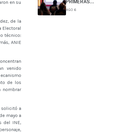
PRIMERAS
aron en su
CONCLUSIONES
AGO 6
PRELIMINARES DEL
COMITÉ DE CIENTÍFICOS Y
dez, de la
ESPECIALISTAS PARA EL
 Electoral
ANÁLISIS DE
o técnico:
EXPLOTACIÓN DE GAS
emás, ANIE
NATURAL NO
CONVENCIONAL:
PRESIDENTA CLAUDIA
SHEINBAUM
concentran
an venido
Mecanismo
nto de los
 a nombrar
solicitó a
9 de mayo a
s del INE,
personaje,