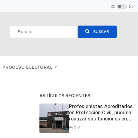
BUSCAR
Type 2 or more characters for results.
PROCESO ELECTORAL
ARTÍCULOS RECIENTES
Profesionistas Acreditados
en Protección Civil, pueden
realizar sus funciones en
todo el estado
AGO 6