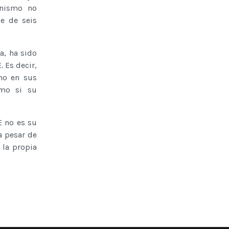
anismo no
e de seis
a, ha sido
. Es decir,
ino en sus
omo si su
E no es su
a pesar de
 la propia