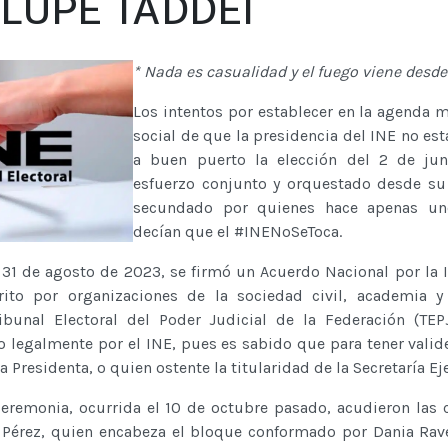
LUPE TADDEI
* Nada es casualidad y el fuego viene desde
Los intentos por establecer en la agenda m
social de que la presidencia del INE no est
a buen puerto la elección del 2 de jun
esfuerzo conjunto y orquestado desde su 
secundado por quienes hace apenas u
decían que el #INENoSeToca.
 31 de agosto de 2023, se firmó un Acuerdo Nacional por la 
crito por organizaciones de la sociedad civil, academia y
ibunal Electoral del Poder Judicial de la Federación (TEP
o legalmente por el INE, pues es sabido que para tener valide
 Presidenta, o quien ostente la titularidad de la Secretaría Ej
eremonia, ocurrida el 10 de octubre pasado, acudieron las 
a Pérez, quien encabeza el bloque conformado por Dania Rav