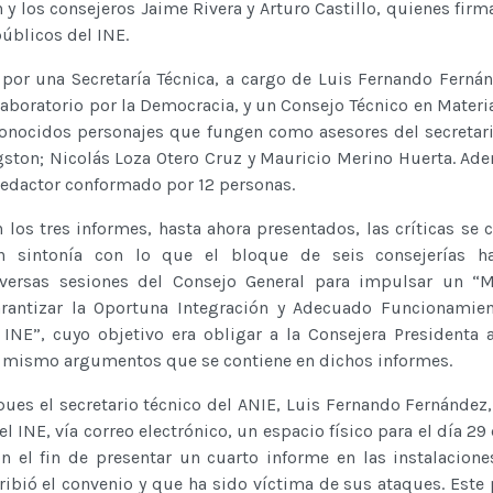
y los consejeros Jaime Rivera y Arturo Castillo, quienes firm
públicos del INE.
por una Secretaría Técnica, a cargo de Luis Fernando Fernán
Laboratorio por la Democracia, y un Consejo Técnico en Materia
conocidos personajes que fungen como asesores del secretari
ngston; Nicolás Loza Otero Cruz y Mauricio Merino Huerta. Ad
redactor conformado por 12 personas.
 los tres informes, hasta ahora presentados, las críticas se 
n sintonía con lo que el bloque de seis consejerías h
versas sesiones del Consejo General para impulsar un “
arantizar la Oportuna Integración y Adecuado Funcionamie
 INE”, cuyo objetivo era obligar a la Consejera Presidenta
s mismo argumentos que se contiene en dichos informes.
pues el secretario técnico del ANIE, Luis Fernando Fernández, 
el INE, vía correo electrónico, un espacio físico para el día 2
n el fin de presentar un cuarto informe en las instalacione
ibió el convenio y que ha sido víctima de sus ataques. Este 