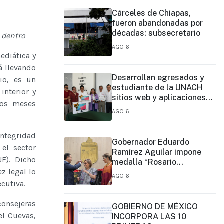
Cárceles de Chiapas,
fueron abandonadas por
décadas: subsecretario
 dentro
AGO 6
ediática y
á llevando
Desarrollan egresados y
io, es un
estudiante de la UNACH
interior y
sitios web y aplicaciones
nos meses
móviles para la Cruz Roja y
AGO 6
el Cuerpo de Bomberos de
Tapachula
Integridad
Gobernador Eduardo
 el sector
Ramírez Aguilar impone
JF). Dicho
medalla “Rosario
z legal lo
Castellanos” a Malú Mícher
AGO 6
ecutiva.
consejeras
GOBIERNO DE MÉXICO
el Cuevas,
INCORPORA LAS 10