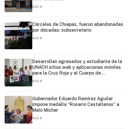
AGO 6
Cárceles de Chiapas, fueron abandonadas
por décadas: subsecretario
AGO 6
Desarrollan egresados y estudiante de la
UNACH sitios web y aplicaciones móviles
para la Cruz Roja y el Cuerpo de
Bomberos de Tapachula
AGO 6
Gobernador Eduardo Ramírez Aguilar
impone medalla “Rosario Castellanos” a
Malú Mícher
AGO 6