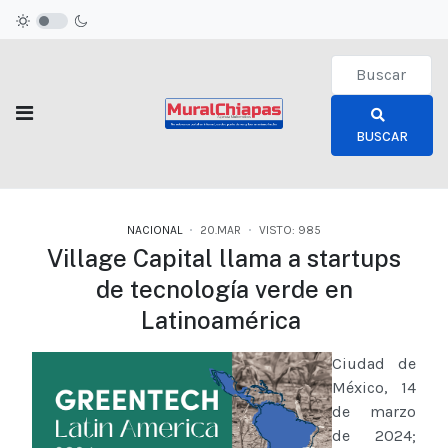
Type 2 or more c
BUSCAR
NACIONAL
20.MAR
VISTO: 985
Village Capital llama a startups
de tecnología verde en
Latinoamérica
Ciudad de
México, 14
de marzo
de 2024;