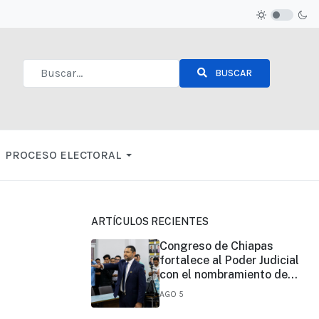
BUSCAR
Type 2 or more characters for results.
PROCESO ELECTORAL
ARTÍCULOS RECIENTES
Congreso de Chiapas
fortalece al Poder Judicial
con el nombramiento de
José Eduardo Morales
AGO 5
Montes como magistrado