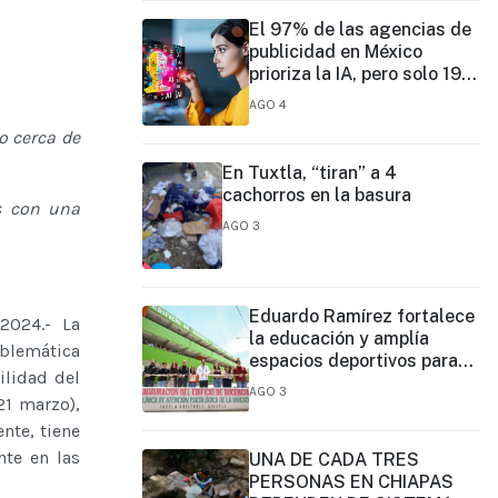
El 97% de las agencias de
publicidad en México
prioriza la IA, pero solo 19%
ejerce un liderazgo formal
AGO 4
o cerca de
En Tuxtla, “tiran” a 4
cachorros en la basura
s con una
AGO 3
Eduardo Ramírez fortalece
2024.- La
la educación y amplía
oblemática
espacios deportivos para
ilidad del
estudiantes de Chiapas
AGO 3
21 marzo),
nte, tiene
nte en las
UNA DE CADA TRES
PERSONAS EN CHIAPAS