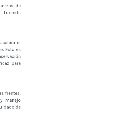
fuerzos de
 Lorandi,
acelera el
o. Esto es
nservación
ficaz para
s frentes,
 y manejo
cuidado de