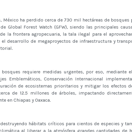
s, México ha perdido cerca de 730 mil hectáreas de bosques 
de Global Forest Watch (GFW), siendo las principales caus
e la frontera agropecuaria, la tala ilegal para el aprovech
el desarrollo de megaproyectos de infraestructura y transpo
torial.
e bosques requiere medidas urgentes, por eso, mediante e
ajes Emblemáticos, Conservación Internacional implementa
auración de ecosistemas prioritarios y mitigar los efectos 
cerca de 12.5 millones de árboles, impactando directamen
nte en Chiapas y Oaxaca.
 destruyendo hábitats críticos para cientos de especies y ta
 climática al liberar a la atmósfera grandes cantidades de 