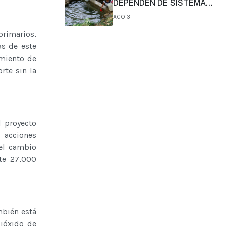
DEPENDEN DE SISTEMAS
COMUNITARIOS DE AGUA
AGO 3
primarios,
as de este
amiento de
rte sin la
l proyecto
 acciones
del cambio
te 27,000
mbién está
bióxido de