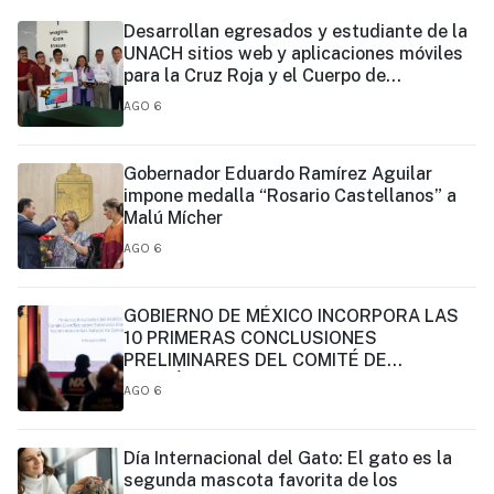
Desarrollan egresados y estudiante de la
UNACH sitios web y aplicaciones móviles
para la Cruz Roja y el Cuerpo de
Bomberos de Tapachula
AGO 6
Gobernador Eduardo Ramírez Aguilar
impone medalla “Rosario Castellanos” a
Malú Mícher
AGO 6
GOBIERNO DE MÉXICO INCORPORA LAS
10 PRIMERAS CONCLUSIONES
PRELIMINARES DEL COMITÉ DE
CIENTÍFICOS Y ESPECIALISTAS PARA EL
AGO 6
ANÁLISIS DE EXPLOTACIÓN DE GAS
NATURAL NO CONVENCIONAL:
PRESIDENTA CLAUDIA SHEINBAUM
Día Internacional del Gato: El gato es la
segunda mascota favorita de los