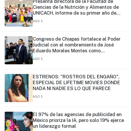
Presenta directora de la Facultad de
Ciencias de la Nutrición y Alimentos de
UNICACH, informe de su primer año de
gestión
AGO 5
Congreso de Chiapas fortalece al Poder
Judicial con el nombramiento de José
Eduardo Morales Montes como
magistrado
AGO 5
ESTRENOS: "ROSTROS DEL ENGAÑO",
ESPECIAL DE LIFETIME MOVIES DONDE
NADA NI NADIE ES LO QUE PARECE
AGO 5
El 97% de las agencias de publicidad en
México prioriza la IA, pero solo 19% ejerce
un liderazgo formal