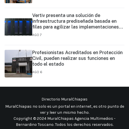
Vertiv presenta una solución de
infraestructura prediseñada basada en
filas para agilizar las implementaciones
de centros de datos en el borde y de IA en
AGO 7
el borde
Profesionistas Acreditados en Protección
Civil, pueden realizar sus funciones en
todo el estado
AGO 6
Directorio MuralChiapas
MuralChiapas no solo es un portal en internet, es otro punto de
ver y leer un mismo hecho
.
Copyright © 2024 MuralChiapas Agencia Multimedios -
Bernardino Toscano. Todos los derechos reservados.