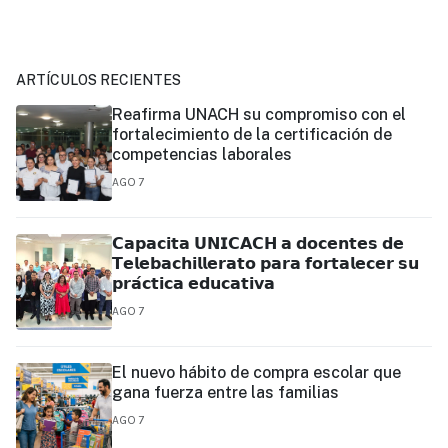
ARTÍCULOS RECIENTES
Reafirma UNACH su compromiso con el
fortalecimiento de la certificación de
competencias laborales
AGO 7
𝗖𝗮𝗽𝗮𝗰𝗶𝘁𝗮 𝗨𝗡𝗜𝗖𝗔𝗖𝗛 𝗮 𝗱𝗼𝗰𝗲𝗻𝘁𝗲𝘀 𝗱𝗲
𝗧𝗲𝗹𝗲𝗯𝗮𝗰𝗵𝗶𝗹𝗹𝗲𝗿𝗮𝘁𝗼 𝗽𝗮𝗿𝗮 𝗳𝗼𝗿𝘁𝗮𝗹𝗲𝗰𝗲𝗿 𝘀𝘂
𝗽𝗿𝗮́𝗰𝘁𝗶𝗰𝗮 𝗲𝗱𝘂𝗰𝗮𝘁𝗶𝘃𝗮
AGO 7
El nuevo hábito de compra escolar que
gana fuerza entre las familias
AGO 7