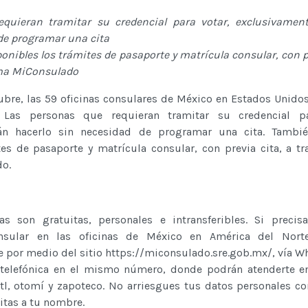
quieran tramitar su credencial para votar, exclusivament
de programar una cita
onibles los trámites de pasaporte y matrícula consular, con pr
rma MiConsulado
ubre, las 59 oficinas consulares de México en Estados Unido
 Las personas que requieran tramitar su credencial pa
án hacerlo sin necesidad de programar una cita. Tambié
es de pasaporte y matrícula consular, con previa cita, a tr
o.
s son gratuitas, personales e intransferibles. Si precisa
onsular en las oficinas de México en América del Nort
 por medio del sitio https://miconsulado.sre.gob.mx/, vía W
telefónica en el mismo número, donde podrán atenderte en
tl, otomí y zapoteco. No arriesgues tus datos personales co
itas a tu nombre.