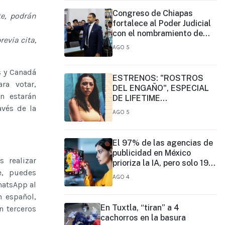
Congreso de Chiapas
e, podrán
fortalece al Poder Judicial
con el nombramiento de
evia cita,
José Eduardo Morales
AGO 5
Montes como magistrado
s y Canadá
ESTRENOS: "ROSTROS
ra votar,
DEL ENGAÑO", ESPECIAL
n estarán
DE LIFETIME
avés de la
MOVIES DONDE NADA NI
AGO 5
NADIE ES LO QUE PARECE
El 97% de las agencias de
publicidad en México
s realizar
prioriza la IA, pero solo 19%
e, puedes
ejerce un liderazgo formal
AGO 4
hatsApp al
 español,
En Tuxtla, “tiran” a 4
n terceros
cachorros en la basura