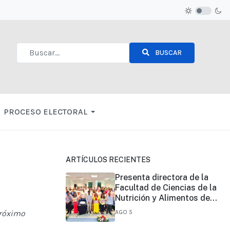
BUSCAR
Type 2 or more characters for results.
PROCESO ELECTORAL
ARTÍCULOS RECIENTES
Presenta directora de la
Facultad de Ciencias de la
Nutrición y Alimentos de
UNICACH, informe de su
próximo
AGO 5
primer año de gestión