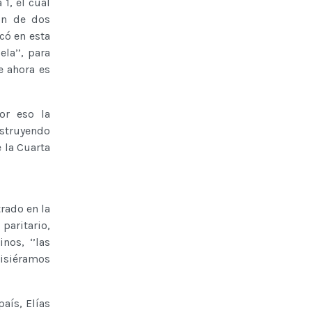
1, el cual
ón de dos
có en esta
la’’, para
e ahora es
or eso la
nstruyendo
e la Cuarta
rado en la
paritario,
nos, ‘’las
isiéramos
aís, Elías