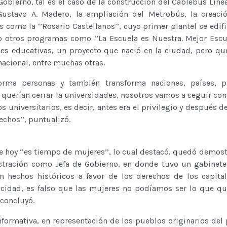
obierno, tal es el caso de la construcción del Cablebús Línea 
Gustavo A. Madero, la ampliación del Metrobús, la creaci
 como la ‘’Rosario Castellanos’’, cuyo primer plantel se edifi
 otros programas como ‘’La Escuela es Nuestra. Mejor Escue
nes educativas, un proyecto que nació en la ciudad, pero qu
acional, entre muchas otras.
forma personas y también transforma naciones, países, p
s querían cerrar la universidades, nosotros vamos a seguir co
 universitarios, es decir, antes era el privilegio y después d
echos’’, puntualizó.
e hoy ‘’es tiempo de mujeres’’, lo cual destacó, quedó demost
stración como Jefa de Gobierno, en donde tuvo un gabinete 
n hechos históricos a favor de los derechos de los capitali
idad, es falso que las mujeres no podíamos ser lo que qu
, concluyó.
formativa, en representación de los pueblos originarios del p