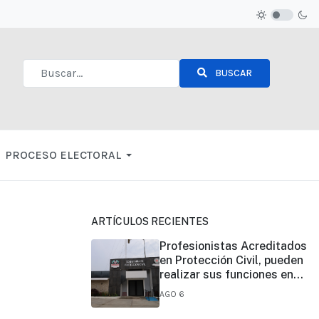
BUSCAR
Type 2 or more characters for results.
PROCESO ELECTORAL
ARTÍCULOS RECIENTES
Profesionistas Acreditados
en Protección Civil, pueden
realizar sus funciones en
todo el estado
AGO 6