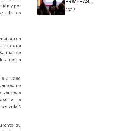
PRIMERAS
ción y por
CONCLUSIONES
AGO 6
ura de los
PRELIMINARES DEL
COMITÉ DE CIENTÍFICOS Y
ESPECIALISTAS PARA EL
ANÁLISIS DE
EXPLOTACIÓN DE GAS
niciada en
NATURAL NO
o a lo que
CONVENCIONAL:
Salinas de
PRESIDENTA CLAUDIA
les fueron
SHEINBAUM
 la Ciudad
obamos, no
ca vamos a
iso a la
de vida’’,
urante su