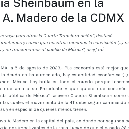
dia Sheinbaum en la
o A. Madero de la CDMX
ue vaya para atrás la Cuarta Transformación’’, destacó
rometemos y saben que nosotros tenemos la convicción (…) n
y no traicionamos al pueblo de México’’, aseguró
MX, a 8 de agosto de 2023.- ‘’La economía está mejor que
, la deuda no ha aumentado, hay estabilidad económica (…
undo, México hoy brilla en todo el mundo porque tenemo
lo que ama a su Presidente y que quiere que continúe 
vida pública de México’’, aseveró Claudia Sheinbaum como 
r las cuales el movimiento de la 4T debe seguir caminando a
das y en especial de quienes menos tienen.
avo A. Madero en la capital del país, en donde por segunda o
ría de simpatizantes de la zona, luego de que el pasado 26 d