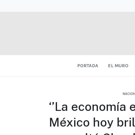
PORTADA
EL MURO
NACIO
‘’La economía 
México hoy bril