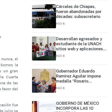
Cárceles de Chiapas,
fueron abandonadas por
décadas: subsecretario
AGO 6
o
Desarrollan egresados y
estudiante de la UNACH
sitios web y aplicaciones
móviles para la Cruz Roja y
AGO 6
 nunca, el
el Cuerpo de Bomberos de
Tapachula
) Somos la
s un gran
Gobernador Eduardo
Ramírez Aguilar impone
la Cuarta
medalla “Rosario
una de las
Castellanos” a Malú Mícher
AGO 6
 favor del
GOBIERNO DE MÉXICO
casión fue
INCORPORA LAS 10
e julio se