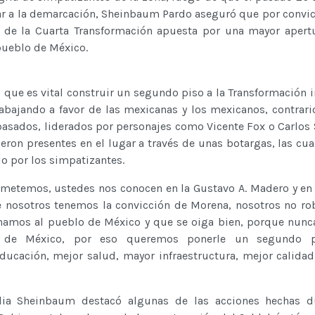
r a la demarcación, Sheinbaum Pardo aseguró que por convic
d de la Cuarta Transformación apuesta por una mayor apert
pueblo de México.
ó que es vital construir un segundo piso a la Transformación i
rabajando a favor de las mexicanas y los mexicanos, contrari
asados, liderados por personajes como Vicente Fox o Carlos 
ieron presentes en el lugar a través de unas botargas, las cua
o por los simpatizantes.
metemos, ustedes nos conocen en la Gustavo A. Madero y en
 nosotros tenemos la convicción de Morena, nosotros no r
namos al pueblo de México y que se oiga bien, porque nun
o de México, por eso queremos ponerle un segundo p
ucación, mejor salud, mayor infraestructura, mejor calidad 
ia Sheinbaum destacó algunas de las acciones hechas d