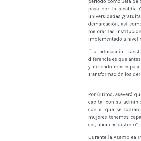
periodo como Jefa de G
pasa por la alcaldía 
universidades gratuitas
demarcación, así como
mejorar las institucio
implementado a nivel n
´´La educación trans
diferencia es que ante
y abriendo más espacios
Transformación los der
Por último, aseveró qu
capital con su admini
con el que se lograro
mujeres tenemos capac
ser, ahora es distinto’’
Durante la Asamblea In