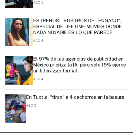
magistrado
AGO 5
ESTRENOS: "ROSTROS DEL ENGAÑO",
ESPECIAL DE LIFETIME MOVIES DONDE
NADA NI NADIE ES LO QUE PARECE
AGO 5
El 97% de las agencias de publicidad en
México prioriza la IA, pero solo 19% ejerce
un liderazgo formal
AGO 4
En Tuxtla, “tiran” a 4 cachorros en la basura
AGO 3