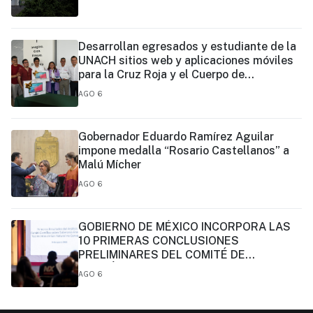
Desarrollan egresados y estudiante de la
UNACH sitios web y aplicaciones móviles
para la Cruz Roja y el Cuerpo de
Bomberos de Tapachula
AGO 6
Gobernador Eduardo Ramírez Aguilar
impone medalla “Rosario Castellanos” a
Malú Mícher
AGO 6
GOBIERNO DE MÉXICO INCORPORA LAS
10 PRIMERAS CONCLUSIONES
PRELIMINARES DEL COMITÉ DE
CIENTÍFICOS Y ESPECIALISTAS PARA EL
AGO 6
ANÁLISIS DE EXPLOTACIÓN DE GAS
NATURAL NO CONVENCIONAL:
PRESIDENTA CLAUDIA SHEINBAUM