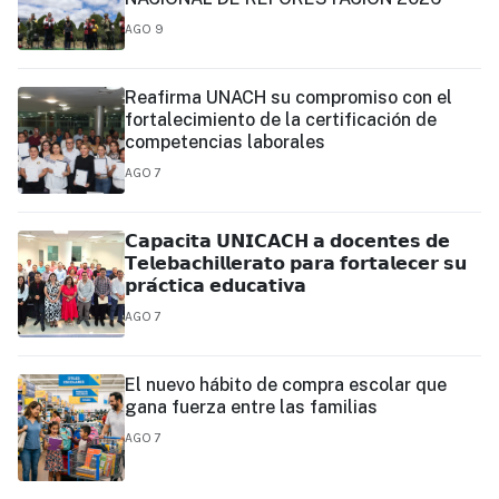
AGO 9
Reafirma UNACH su compromiso con el
fortalecimiento de la certificación de
competencias laborales
AGO 7
𝗖𝗮𝗽𝗮𝗰𝗶𝘁𝗮 𝗨𝗡𝗜𝗖𝗔𝗖𝗛 𝗮 𝗱𝗼𝗰𝗲𝗻𝘁𝗲𝘀 𝗱𝗲
𝗧𝗲𝗹𝗲𝗯𝗮𝗰𝗵𝗶𝗹𝗹𝗲𝗿𝗮𝘁𝗼 𝗽𝗮𝗿𝗮 𝗳𝗼𝗿𝘁𝗮𝗹𝗲𝗰𝗲𝗿 𝘀𝘂
𝗽𝗿𝗮́𝗰𝘁𝗶𝗰𝗮 𝗲𝗱𝘂𝗰𝗮𝘁𝗶𝘃𝗮
AGO 7
El nuevo hábito de compra escolar que
gana fuerza entre las familias
AGO 7