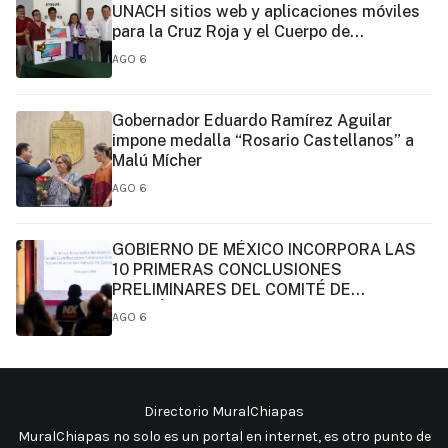
UNACH sitios web y aplicaciones móviles
para la Cruz Roja y el Cuerpo de
Bomberos de Tapachula
AGO 6
Gobernador Eduardo Ramírez Aguilar
impone medalla “Rosario Castellanos” a
Malú Mícher
AGO 6
GOBIERNO DE MÉXICO INCORPORA LAS
10 PRIMERAS CONCLUSIONES
PRELIMINARES DEL COMITÉ DE
CIENTÍFICOS Y ESPECIALISTAS PARA EL
AGO 6
ANÁLISIS DE EXPLOTACIÓN DE GAS
NATURAL NO CONVENCIONAL:
PRESIDENTA CLAUDIA SHEINBAUM
Directorio MuralChiapas
MuralChiapas no solo es un portal en internet, es otro punto de