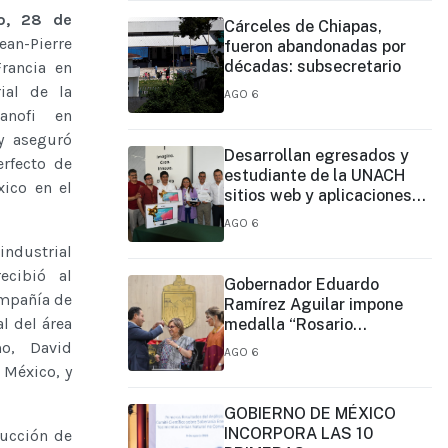
o, 28 de
Cárceles de Chiapas,
-Pierre
fueron abandonadas por
décadas: subsecretario
rancia en
rial de la
AGO 6
nofi en
y aseguró
Desarrollan egresados y
rfecto de
estudiante de la UNACH
xico en el
sitios web y aplicaciones
móviles para la Cruz Roja y
AGO 6
el Cuerpo de Bomberos de
 industrial
Tapachula
ecibió al
Gobernador Eduardo
ompañía de
Ramírez Aguilar impone
al del área
medalla “Rosario
Castellanos” a Malú Mícher
mo, David
AGO 6
 México, y
GOBIERNO DE MÉXICO
INCORPORA LAS 10
ducción de