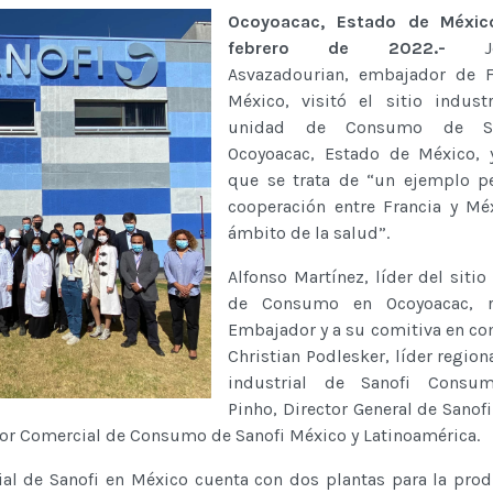
Ocoyoacac, Estado de Méxic
febrero de 2022.-
Jean
Asvazadourian, embajador de F
México, visitó el sitio indust
unidad de Consumo de Sa
Ocoyoacac, Estado de México, 
que se trata de “un ejemplo pe
cooperación entre Francia y Mé
ámbito de la salud”.
Alfonso Martínez, líder del sitio
de Consumo en Ocoyoacac, r
Embajador y a su comitiva en c
Christian Podlesker, líder region
industrial de Sanofi Consu
Pinho, Director General de Sanofi
tor Comercial de Consumo de Sanofi México y Latinoamérica.
ial de Sanofi en México cuenta con dos plantas para la pro