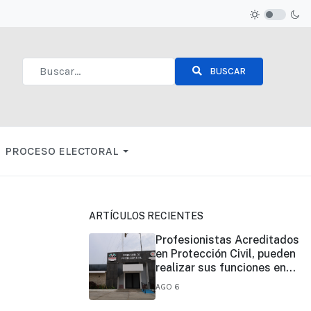
BUSCAR
Type 2 or more characters for results.
PROCESO ELECTORAL
ARTÍCULOS RECIENTES
Profesionistas Acreditados
en Protección Civil, pueden
realizar sus funciones en
todo el estado
AGO 6