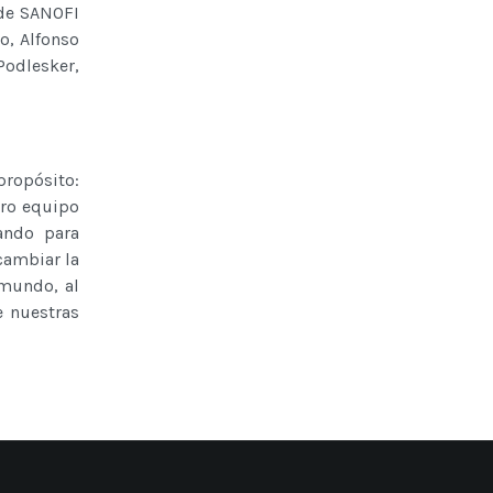
 de SANOFI
o, Alfonso
Podlesker,
ropósito:
tro equipo
ando para
cambiar la
 mundo, al
e nuestras