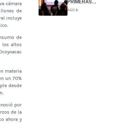
PRIMERAS
eva cámara
CONCLUSIONES
llones de
AGO 6
PRELIMINARES DEL
al incluye
COMITÉ DE CIENTÍFICOS Y
ico.
ESPECIALISTAS PARA EL
ANÁLISIS DE
onsumo de
EXPLOTACIÓN DE GAS
NATURAL NO
 los altos
CONVENCIONAL:
 Ocoyoacac
PRESIDENTA CLAUDIA
SHEINBAUM
en materia
 en un 70%
mple desde
n.
onoció por
rzos de la
co ahora y