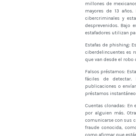
millones de mexicanos
mayores de 13 años. 
cibercriminales y est
desprevenidos. Bajo 
estafadores utilizan pa
Estafas de phishing: E
ciberdelincuentes es r
que van desde el robo 
Falsos préstamos: Esta
fáciles de detectar
publicaciones o envía
préstamos instantáneos
Cuentas clonadas: En e
por alguien más. Otr
comunicarse con sus co
fraude conocida, como
como afirmar que están