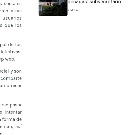
décadas: subsecretario
s sociales
ién atrae
AGO 6
 usuarios
s que los
pal de los
elictivas,
ep web.
cial y son
 comparte
an ofrecer
erse pasar
 intentar
a forma de
ficio, así
s.