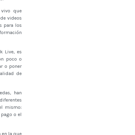
 vivo que
 de videos
s para los
formación
k Live, es
con poco o
ar o poner
nalidad de
edas, han
iferentes
 el mismo:
 pago o el
 en la que