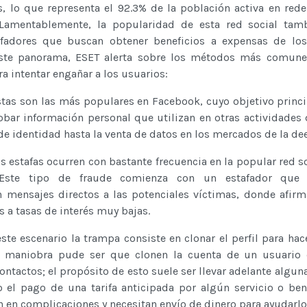
, lo que representa el 92.3% de la población activa en rede
Lamentablemente, la popularidad de esta red social tamb
afadores que buscan obtener beneficios a expensas de los
este panorama, ESET alerta sobre los métodos más comune
ra intentar engañar a los usuarios:
stas son las más populares en Facebook, cuyo objetivo princi
obar información personal que utilizan en otras actividades d
de identidad hasta la venta de datos en los mercados de la de
s estafas ocurren con bastante frecuencia en la popular red so
. Este tipo de fraude comienza con un estafador que
n mensajes directos a las potenciales víctimas, donde afirm
 a tasas de interés muy bajas.
ste escenario la trampa consiste en clonar el perfil para hac
a maniobra pude ser que clonen la cuenta de un usuario e
ntactos; el propósito de esto suele ser llevar adelante algun
 el pago de una tarifa anticipada por algún servicio o bene
 en complicaciones y necesitan envío de dinero para ayudarlo