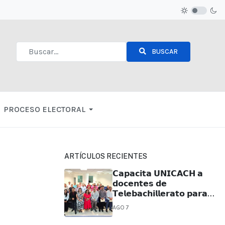
BUSCAR
Type 2 or more characters for results.
PROCESO ELECTORAL
ARTÍCULOS RECIENTES
𝗖𝗮𝗽𝗮𝗰𝗶𝘁𝗮 𝗨𝗡𝗜𝗖𝗔𝗖𝗛 𝗮
𝗱𝗼𝗰𝗲𝗻𝘁𝗲𝘀 𝗱𝗲
𝗧𝗲𝗹𝗲𝗯𝗮𝗰𝗵𝗶𝗹𝗹𝗲𝗿𝗮𝘁𝗼 𝗽𝗮𝗿𝗮
𝗳𝗼𝗿𝘁𝗮𝗹𝗲𝗰𝗲𝗿 𝘀𝘂 𝗽𝗿𝗮́𝗰𝘁𝗶𝗰𝗮
AGO 7
𝗲𝗱𝘂𝗰𝗮𝘁𝗶𝘃𝗮