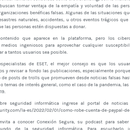
 buscan tomar ventaja de la empatía y voluntad de las per
organizaciones benéficas falsas. Algunas de las situaciones qu
esastres naturales, accidentes, u otros eventos trágicos qu
ue las personas estén dispuestas a donar.
contenido que aparece en la plataforma, pero los ciberc
 medios ingeniosos para aprovechar cualquier susceptibil
r a tantos usuarios sea posible.
specialistas de ESET, el mejor consejo es que los usuar
os y revisar a fondo las publicaciones, especialmente porque
o de posts de trolls que promueven desde noticias falsas hast
o temas de interés general, como el caso de la pandemia, las
19.
re seguridad informática ingrese al portal de noticias
curity.com/la-es/2022/02/01/como-robe-cuenta-de-paypal-d
invita a conocer Conexión Segura, su podcast para saber
ndo de la seguridad informática. Para escucharlo i