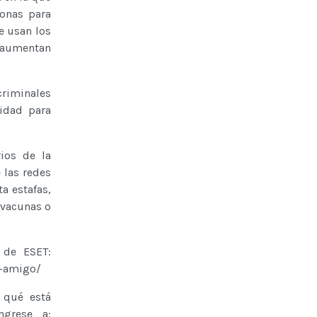
sonas para
e usan los
e aumentan
riminales
idad para
ios de la
 las redes
a estafas,
 vacunas o
 de ESET:
e-amigo/
 qué está
ngrese a: