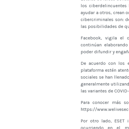
los ciberdelincuentes
ayudar a otros, crean 
cibercriminales son: d
las posibilidades de q
Facebook, vigila el 
continúan elaborando
poder difundir y engaña
De acuerdo con los e
plataforma estén atent
sociales se han llenad
generalmente utilizand
las variantes de COVID-
Para conocer más sob
https://www.welivese
Por otro lado, ESET 
ocurriendo en el mu