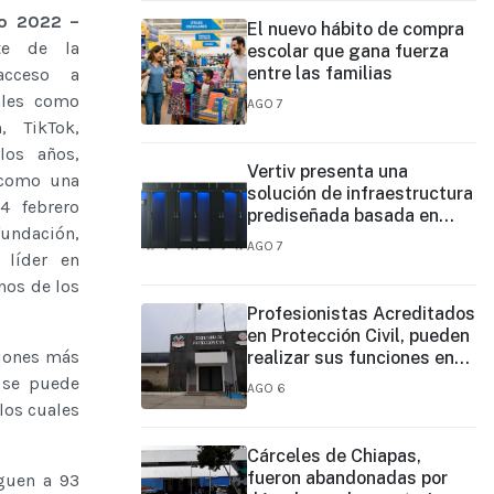
ro 2022 –
El nuevo hábito de compra
te de la
escolar que gana fuerza
entre las familias
acceso a
iales como
AGO 7
, TikTok,
los años,
Vertiv presenta una
 como una
solución de infraestructura
4 febrero
prediseñada basada en
fundación,
filas para agilizar las
AGO 7
 líder en
implementaciones de
centros de datos en el
nos de los
borde y de IA en el borde
Profesionistas Acreditados
en Protección Civil, pueden
ciones más
realizar sus funciones en
todo el estado
, se puede
AGO 6
los cuales
Cárceles de Chiapas,
fueron abandonadas por
guen a 93