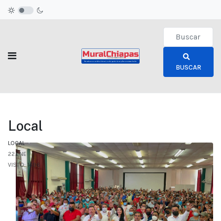
Type 2 or more c
BUSCAR
Local
LOCAL
22.ENE
VISTO: 1496