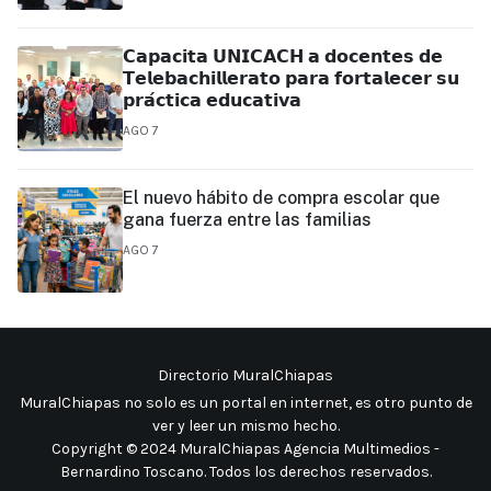
𝗖𝗮𝗽𝗮𝗰𝗶𝘁𝗮 𝗨𝗡𝗜𝗖𝗔𝗖𝗛 𝗮 𝗱𝗼𝗰𝗲𝗻𝘁𝗲𝘀 𝗱𝗲
𝗧𝗲𝗹𝗲𝗯𝗮𝗰𝗵𝗶𝗹𝗹𝗲𝗿𝗮𝘁𝗼 𝗽𝗮𝗿𝗮 𝗳𝗼𝗿𝘁𝗮𝗹𝗲𝗰𝗲𝗿 𝘀𝘂
𝗽𝗿𝗮́𝗰𝘁𝗶𝗰𝗮 𝗲𝗱𝘂𝗰𝗮𝘁𝗶𝘃𝗮
AGO 7
El nuevo hábito de compra escolar que
gana fuerza entre las familias
AGO 7
Directorio MuralChiapas
MuralChiapas no solo es un portal en internet, es otro punto de
ver y leer un mismo hecho
.
Copyright © 2024 MuralChiapas Agencia Multimedios -
Bernardino Toscano. Todos los derechos reservados.