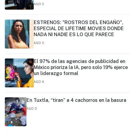
magistrado
AGO 5
ESTRENOS: "ROSTROS DEL ENGAÑO",
ESPECIAL DE LIFETIME MOVIES DONDE
NADA NI NADIE ES LO QUE PARECE
AGO 5
El 97% de las agencias de publicidad en
México prioriza la IA, pero solo 19% ejerce
un liderazgo formal
AGO 4
En Tuxtla, “tiran” a 4 cachorros en la basura
AGO 3