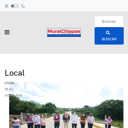
Type 2 or more c
BUSCAR
Local
LOCAL
18.JUL
VISTO: 976