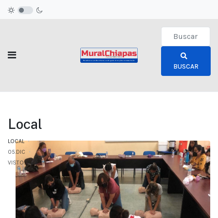
Type 2 or more c
BUSCAR
Local
LOCAL
05.DIC
VISTO: 625