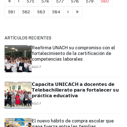
575
576
577
578
579
580
581
582
583
584
ARTÍCULOS RECIENTES
Reafirma UNACH su compromiso con el
fortalecimiento de la certificación de
competencias laborales
AGO 7
𝗖𝗮𝗽𝗮𝗰𝗶𝘁𝗮 𝗨𝗡𝗜𝗖𝗔𝗖𝗛 𝗮 𝗱𝗼𝗰𝗲𝗻𝘁𝗲𝘀 𝗱𝗲
𝗧𝗲𝗹𝗲𝗯𝗮𝗰𝗵𝗶𝗹𝗹𝗲𝗿𝗮𝘁𝗼 𝗽𝗮𝗿𝗮 𝗳𝗼𝗿𝘁𝗮𝗹𝗲𝗰𝗲𝗿 𝘀𝘂
𝗽𝗿𝗮́𝗰𝘁𝗶𝗰𝗮 𝗲𝗱𝘂𝗰𝗮𝘁𝗶𝘃𝗮
AGO 7
El nuevo hábito de compra escolar que
gana fuerza entre las familias