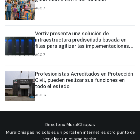
AGO 7
Vertiv presenta una solución de
infraestructura prediseñada basada en
filas para agilizar las implementaciones
de centros de datos en el borde y de IA en
AGO 7
el borde
Profesionistas Acreditados en Protección
Civil, pueden realizar sus funciones en
todo el estado
AGO 6
Directorio MuralChiapas
MuralChiapas no solo es un portal en internet, es otro punto de
ver y leer un mismo hecho
.