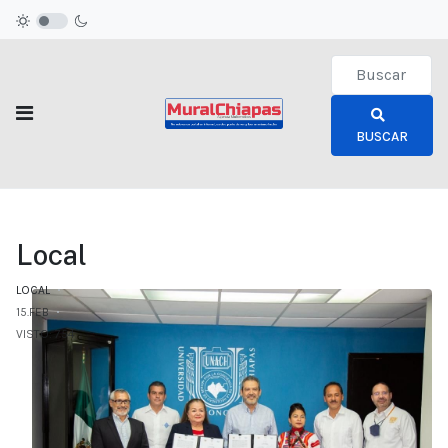
Type 2 or more c
BUSCAR
Local
LOCAL
15.FEB
VISTO: 754