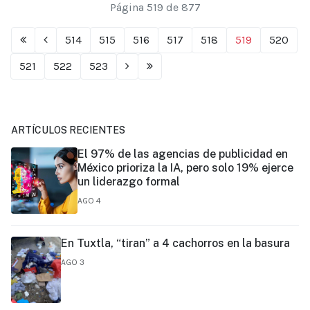
Página 519 de 877
514
515
516
517
518
519
520
521
522
523
ARTÍCULOS RECIENTES
El 97% de las agencias de publicidad en
México prioriza la IA, pero solo 19% ejerce
un liderazgo formal
AGO 4
En Tuxtla, “tiran” a 4 cachorros en la basura
AGO 3