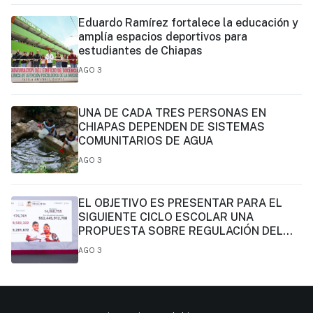
Eduardo Ramírez fortalece la educación y
amplía espacios deportivos para
estudiantes de Chiapas
AGO 3
UNA DE CADA TRES PERSONAS EN
CHIAPAS DEPENDEN DE SISTEMAS
COMUNITARIOS DE AGUA
AGO 3
EL OBJETIVO ES PRESENTAR PARA EL
SIGUIENTE CICLO ESCOLAR UNA
PROPUESTA SOBRE REGULACIÓN DEL
USO DE PLATAFORMAS DIGITALES Y
AGO 3
REDES SOCIALES EN NIÑAS, NIÑOS Y
ADOLESCENTES: PRESIDENTA CLAUDIA
SHEINBAUM