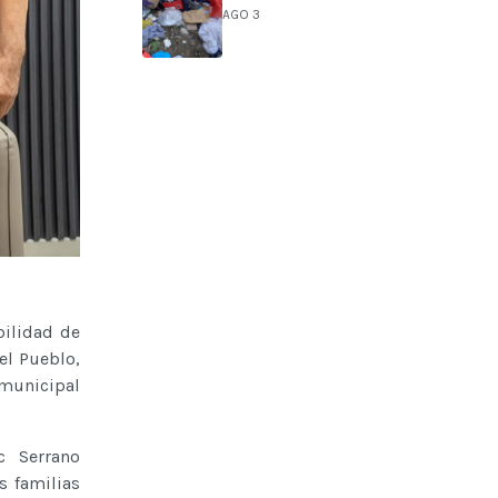
AGO 3
o
bilidad de
el Pueblo,
 municipal
c Serrano
s familias