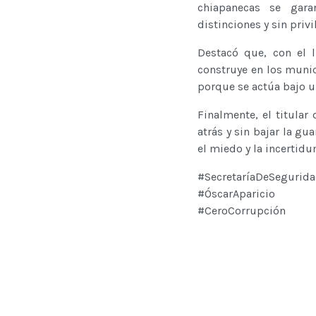
chiapanecas se garan
distinciones y sin privi
Destacó que, con el 
construye en los munici
porque se actúa bajo u
Finalmente, el titular
atrás y sin bajar la gu
el miedo y la incertidu
#SecretaríaDeSegurid
#ÓscarAparicio
#CeroCorrupción