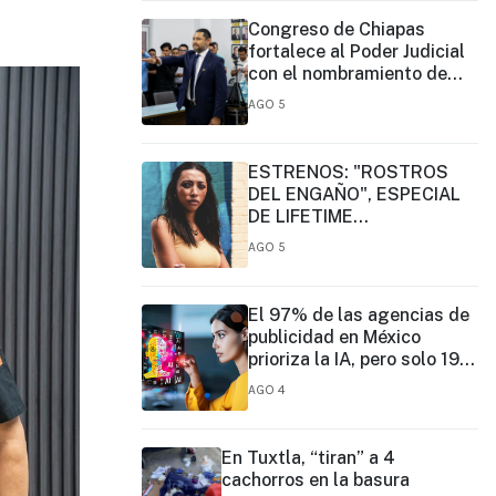
Congreso de Chiapas
fortalece al Poder Judicial
con el nombramiento de
José Eduardo Morales
AGO 5
Montes como magistrado
ESTRENOS: "ROSTROS
DEL ENGAÑO", ESPECIAL
DE LIFETIME
MOVIES DONDE NADA NI
AGO 5
NADIE ES LO QUE PARECE
El 97% de las agencias de
publicidad en México
prioriza la IA, pero solo 19%
ejerce un liderazgo formal
AGO 4
En Tuxtla, “tiran” a 4
cachorros en la basura