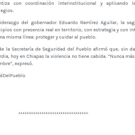
tiza con coordinación interinstitucional y aplicando l
legios.
liderazgo del gobernador Eduardo Ramírez Aguilar, la seg
pios con presencia real en territorio, con estrategia y con in
na misma línea: proteger y cuidar al pueblo.
 de la Secretaría de Seguridad del Pueblo afirmó que, sin d
ardia, hoy en Chiapas la violencia no tiene cabida. “Nunca más
mbre”, expresó.
adDelPueblo
*********************************