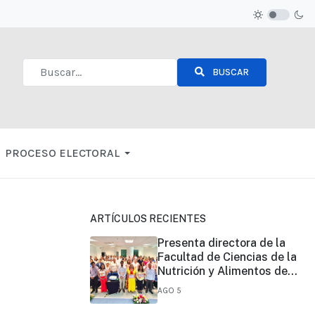
BUSCAR
Type 2 or more characters for results.
PROCESO ELECTORAL
ARTÍCULOS RECIENTES
Presenta directora de la
Facultad de Ciencias de la
Nutrición y Alimentos de
UNICACH, informe de su
AGO 5
primer año de gestión