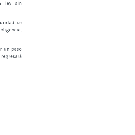
a ley sin
uridad se
teligencia,
ar un paso
 regresará