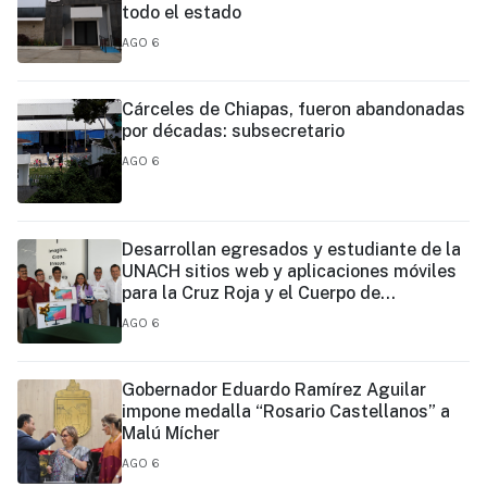
todo el estado
AGO 6
Cárceles de Chiapas, fueron abandonadas
por décadas: subsecretario
AGO 6
Desarrollan egresados y estudiante de la
UNACH sitios web y aplicaciones móviles
para la Cruz Roja y el Cuerpo de
Bomberos de Tapachula
AGO 6
Gobernador Eduardo Ramírez Aguilar
impone medalla “Rosario Castellanos” a
Malú Mícher
AGO 6