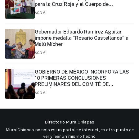
para la Cruz Roja y el Cuerpo de
Bomberos de Tapachula
AGO 6
Gobernador Eduardo Ramírez Aguilar
impone medalla “Rosario Castellanos” a
Malú Mícher
AGO 6
GOBIERNO DE MÉXICO INCORPORA LAS
10 PRIMERAS CONCLUSIONES
PRELIMINARES DEL COMITÉ DE
CIENTÍFICOS Y ESPECIALISTAS PARA EL
AGO 6
ANÁLISIS DE EXPLOTACIÓN DE GAS
NATURAL NO CONVENCIONAL:
PRESIDENTA CLAUDIA SHEINBAUM
Directorio MuralChiapas
MuralChiapas no solo es un portal en internet, es otro punto de
ver y leer un mismo hecho
.