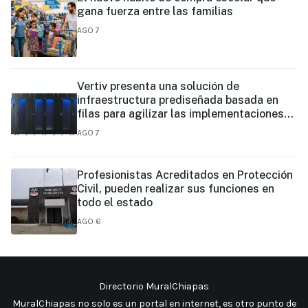
gana fuerza entre las familias
AGO 7
Vertiv presenta una solución de
infraestructura prediseñada basada en
filas para agilizar las implementaciones
de centros de datos en el borde y de IA en
AGO 7
el borde
Profesionistas Acreditados en Protección
Civil, pueden realizar sus funciones en
todo el estado
AGO 6
Directorio MuralChiapas
MuralChiapas no solo es un portal en internet, es otro punto de