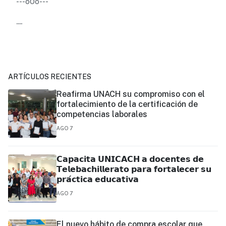
---o0o---
....
ARTÍCULOS RECIENTES
Reafirma UNACH su compromiso con el
fortalecimiento de la certificación de
competencias laborales
AGO 7
𝗖𝗮𝗽𝗮𝗰𝗶𝘁𝗮 𝗨𝗡𝗜𝗖𝗔𝗖𝗛 𝗮 𝗱𝗼𝗰𝗲𝗻𝘁𝗲𝘀 𝗱𝗲
𝗧𝗲𝗹𝗲𝗯𝗮𝗰𝗵𝗶𝗹𝗹𝗲𝗿𝗮𝘁𝗼 𝗽𝗮𝗿𝗮 𝗳𝗼𝗿𝘁𝗮𝗹𝗲𝗰𝗲𝗿 𝘀𝘂
𝗽𝗿𝗮́𝗰𝘁𝗶𝗰𝗮 𝗲𝗱𝘂𝗰𝗮𝘁𝗶𝘃𝗮
AGO 7
El nuevo hábito de compra escolar que