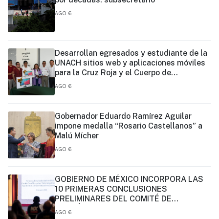
AGO 6
Desarrollan egresados y estudiante de la
UNACH sitios web y aplicaciones móviles
para la Cruz Roja y el Cuerpo de
Bomberos de Tapachula
AGO 6
Gobernador Eduardo Ramírez Aguilar
impone medalla “Rosario Castellanos” a
Malú Mícher
AGO 6
GOBIERNO DE MÉXICO INCORPORA LAS
10 PRIMERAS CONCLUSIONES
PRELIMINARES DEL COMITÉ DE
CIENTÍFICOS Y ESPECIALISTAS PARA EL
AGO 6
ANÁLISIS DE EXPLOTACIÓN DE GAS