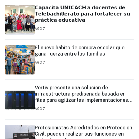
𝗖𝗮𝗽𝗮𝗰𝗶𝘁𝗮 𝗨𝗡𝗜𝗖𝗔𝗖𝗛 𝗮 𝗱𝗼𝗰𝗲𝗻𝘁𝗲𝘀 𝗱𝗲
𝗧𝗲𝗹𝗲𝗯𝗮𝗰𝗵𝗶𝗹𝗹𝗲𝗿𝗮𝘁𝗼 𝗽𝗮𝗿𝗮 𝗳𝗼𝗿𝘁𝗮𝗹𝗲𝗰𝗲𝗿 𝘀𝘂
𝗽𝗿𝗮́𝗰𝘁𝗶𝗰𝗮 𝗲𝗱𝘂𝗰𝗮𝘁𝗶𝘃𝗮
AGO 7
El nuevo hábito de compra escolar que
gana fuerza entre las familias
AGO 7
Vertiv presenta una solución de
infraestructura prediseñada basada en
filas para agilizar las implementaciones
de centros de datos en el borde y de IA en
AGO 7
el borde
Profesionistas Acreditados en Protección
Civil, pueden realizar sus funciones en