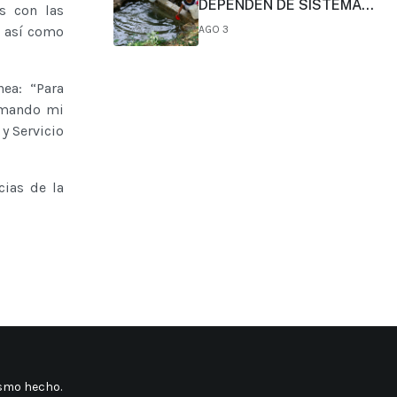
DEPENDEN DE SISTEMAS
s con las
COMUNITARIOS DE AGUA
, así como
AGO 3
ea: “Para
ormando mi
y Servicio
ias de la
mismo hecho
.