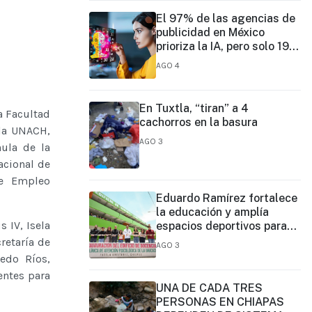
El 97% de las agencias de
publicidad en México
prioriza la IA, pero solo 19%
ejerce un liderazgo formal
AGO 4
En Tuxtla, “tiran” a 4
 Facultad
cachorros en la basura
 la UNACH,
AGO 3
hula de la
acional de
de Empleo
Eduardo Ramírez fortalece
la educación y amplía
 IV, Isela
espacios deportivos para
estudiantes de Chiapas
retaría de
AGO 3
edo Ríos,
entes para
UNA DE CADA TRES
PERSONAS EN CHIAPAS