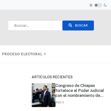
BUSCAR
Type 2 or more characters for results.
PROCESO ELECTORAL
ARTÍCULOS RECIENTES
Congreso de Chiapas
fortalece al Poder Judicial
con el nombramiento de
José Eduardo Morales
AGO 5
Montes como magistrado