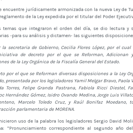
se encuentre jurídicamente armonizada con la nueva Ley de T
reglamento de la Ley expedida por el titular del Poder Ejecuti
 temas que integraron el orden del día, se dio lectura y 
ias -para su análisis y dictamen- las siguientes disposicione
 la secretaria de Gobierno, Cecilia Flores López, por el cual 
iniciativa de decreto por el que se Reforman, Adicionan 
nes de la Ley Orgánica de la Fiscalía General del Estado
.
eto por el que se Reforman diversas disposiciones a la Ley Or
o, presentada por los legisladores Yamil Melgar Bravo, Paola 
da Torres, Felipe Granda Pastrana, Fabiola Ricci Diestel, F
c Hernández Gómez, Isidro Ovando Medina, Jorge Luis Villato
enteno, Marcelo Toledo Cruz, y Raúl Bonifaz Moedano, to
 fracción parlamentaria de MORENA.
hicieron uso de la palabra los legisladores Sergio David Mo
: “Pronunciamiento correspondiente al segundo año del 