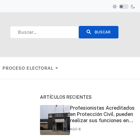
BUSCAR
Type 2 or more characters for results.
PROCESO ELECTORAL
ARTÍCULOS RECIENTES
Profesionistas Acreditados
en Protección Civil, pueden
realizar sus funciones en
todo el estado
AGO 6