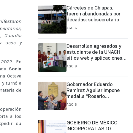
Cárceles de Chiapas,
fueron abandonadas por
décadas: subsecretario
nifestaron
mentarios,
AGO 6
, Guardia
 y usos y
Desarrollan egresados y
estudiante de la UNACH
sitios web y aplicaciones
 2022.- En
móviles para la Cruz Roja y
AGO 6
tada
Sonia
el Cuerpo de Bomberos de
ma Octava
Tapachula
 y turnó a
Gobernador Eduardo
materia de
Ramírez Aguilar impone
medalla “Rosario
Castellanos” a Malú Mícher
AGO 6
ooperación
orta a los
GOBIERNO DE MÉXICO
xpedir su
INCORPORA LAS 10