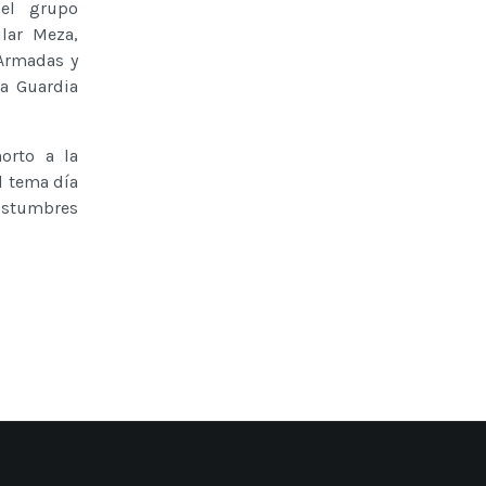
del grupo
lar Meza,
 Armadas y
la Guardia
orto a la
l tema día
Costumbres