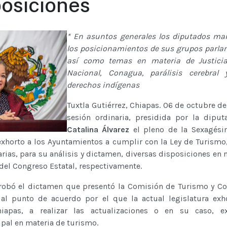
posiciones
* En asuntos generales los diputados ma
los posicionamientos de sus grupos parla
así como temas en materia de Justicia
Nacional, Conagua, parálisis cerebral
derechos indígenas
Tuxtla Gutiérrez, Chiapas. 06 de octubre de
sesión ordinaria, presidida por la dipu
Catalina Álvarez
el pleno de la Sexagési
exhorto a los Ayuntamientos a cumplir con la Ley de Turismo,
ias, para su análisis y dictamen, diversas disposiciones en 
 del Congreso Estatal, respectivamente.
robó el dictamen que presentó la Comisión de Turismo y C
vo al punto de acuerdo por el que la actual legislatura exh
iapas, a realizar las actualizaciones o en su caso, e
pal en materia de turismo.