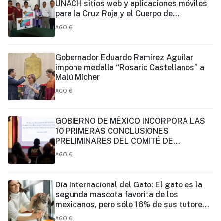
UNACH sitios web y aplicaciones móviles
para la Cruz Roja y el Cuerpo de
Bomberos de Tapachula
AGO 6
Gobernador Eduardo Ramírez Aguilar
impone medalla “Rosario Castellanos” a
Malú Mícher
AGO 6
GOBIERNO DE MÉXICO INCORPORA LAS
10 PRIMERAS CONCLUSIONES
PRELIMINARES DEL COMITÉ DE
CIENTÍFICOS Y ESPECIALISTAS PARA EL
AGO 6
ANÁLISIS DE EXPLOTACIÓN DE GAS
NATURAL NO CONVENCIONAL:
PRESIDENTA CLAUDIA SHEINBAUM
Día Internacional del Gato: El gato es la
segunda mascota favorita de los
mexicanos, pero sólo 16% de sus tutores
prioriza su vacunación
AGO 6