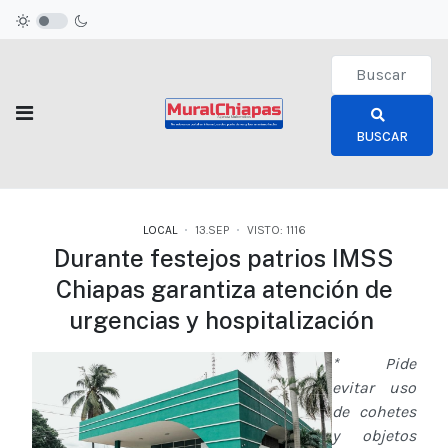
Type 2 or more c
BUSCAR
LOCAL
13.SEP
VISTO: 1116
Durante festejos patrios IMSS
Chiapas garantiza atención de
urgencias y hospitalización
* Pide
evitar uso
de cohetes
y objetos