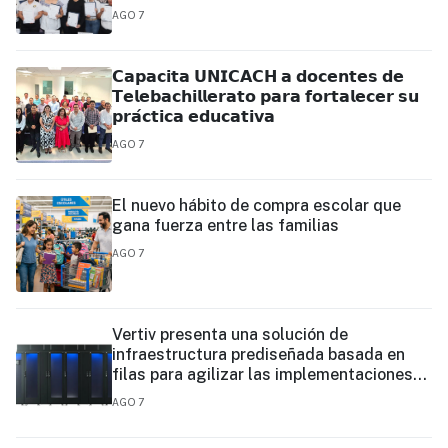
AGO 7
𝗖𝗮𝗽𝗮𝗰𝗶𝘁𝗮 𝗨𝗡𝗜𝗖𝗔𝗖𝗛 𝗮 𝗱𝗼𝗰𝗲𝗻𝘁𝗲𝘀 𝗱𝗲
𝗧𝗲𝗹𝗲𝗯𝗮𝗰𝗵𝗶𝗹𝗹𝗲𝗿𝗮𝘁𝗼 𝗽𝗮𝗿𝗮 𝗳𝗼𝗿𝘁𝗮𝗹𝗲𝗰𝗲𝗿 𝘀𝘂
𝗽𝗿𝗮́𝗰𝘁𝗶𝗰𝗮 𝗲𝗱𝘂𝗰𝗮𝘁𝗶𝘃𝗮
AGO 7
El nuevo hábito de compra escolar que
gana fuerza entre las familias
AGO 7
Vertiv presenta una solución de
infraestructura prediseñada basada en
filas para agilizar las implementaciones
de centros de datos en el borde y de IA en
AGO 7
el borde