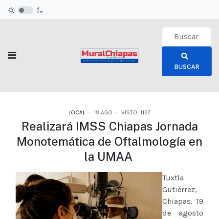
Type 2 or more c
BUSCAR
LOCAL
19.AGO
VISTO: 1127
Realizará IMSS Chiapas Jornada
Monotemática de Oftalmología en
la UMAA
Tuxtla
Gutiérrez,
Chiapas. 19
de agosto