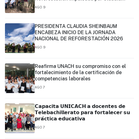
Sheinbaum
AGO 9
PRESIDENTA CLAUDIA SHEINBAUM
ENCABEZA INICIO DE LA JORNADA
NACIONAL DE REFORESTACIÓN 2026
AGO 9
Reafirma UNACH su compromiso con el
fortalecimiento de la certificación de
competencias laborales
AGO 7
𝗖𝗮𝗽𝗮𝗰𝗶𝘁𝗮 𝗨𝗡𝗜𝗖𝗔𝗖𝗛 𝗮 𝗱𝗼𝗰𝗲𝗻𝘁𝗲𝘀 𝗱𝗲
𝗧𝗲𝗹𝗲𝗯𝗮𝗰𝗵𝗶𝗹𝗹𝗲𝗿𝗮𝘁𝗼 𝗽𝗮𝗿𝗮 𝗳𝗼𝗿𝘁𝗮𝗹𝗲𝗰𝗲𝗿 𝘀𝘂
𝗽𝗿𝗮́𝗰𝘁𝗶𝗰𝗮 𝗲𝗱𝘂𝗰𝗮𝘁𝗶𝘃𝗮
AGO 7