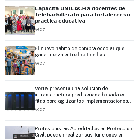
𝗖𝗮𝗽𝗮𝗰𝗶𝘁𝗮 𝗨𝗡𝗜𝗖𝗔𝗖𝗛 𝗮 𝗱𝗼𝗰𝗲𝗻𝘁𝗲𝘀 𝗱𝗲
𝗧𝗲𝗹𝗲𝗯𝗮𝗰𝗵𝗶𝗹𝗹𝗲𝗿𝗮𝘁𝗼 𝗽𝗮𝗿𝗮 𝗳𝗼𝗿𝘁𝗮𝗹𝗲𝗰𝗲𝗿 𝘀𝘂
𝗽𝗿𝗮́𝗰𝘁𝗶𝗰𝗮 𝗲𝗱𝘂𝗰𝗮𝘁𝗶𝘃𝗮
AGO 7
El nuevo hábito de compra escolar que
gana fuerza entre las familias
AGO 7
Vertiv presenta una solución de
infraestructura prediseñada basada en
filas para agilizar las implementaciones
de centros de datos en el borde y de IA en
AGO 7
el borde
Profesionistas Acreditados en Protección
Civil, pueden realizar sus funciones en