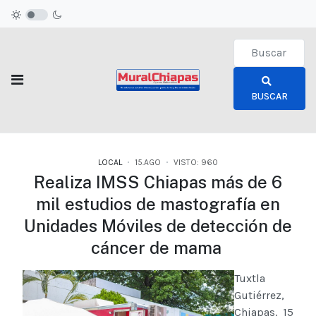
Type 2 or more c
BUSCAR
LOCAL
15.AGO
VISTO: 960
Realiza IMSS Chiapas más de 6
mil estudios de mastografía en
Unidades Móviles de detección de
cáncer de mama
Tuxtla
Gutiérrez,
Chiapas. 15