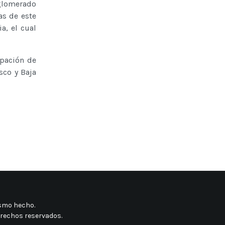
glomerado
as de este
a, el cual
ipación de
sco y Baja
mismo hecho
.
erechos reservados.