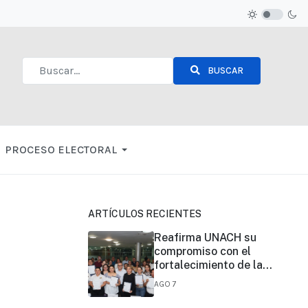
BUSCAR
Type 2 or more characters for results.
PROCESO ELECTORAL
ARTÍCULOS RECIENTES
Reafirma UNACH su
compromiso con el
fortalecimiento de la
certificación de
AGO 7
competencias laborales