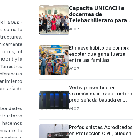
𝗖𝗮𝗽𝗮𝗰𝗶𝘁𝗮 𝗨𝗡𝗜𝗖𝗔𝗖𝗛 𝗮
𝗱𝗼𝗰𝗲𝗻𝘁𝗲𝘀 𝗱𝗲
𝗧𝗲𝗹𝗲𝗯𝗮𝗰𝗵𝗶𝗹𝗹𝗲𝗿𝗮𝘁𝗼 𝗽𝗮𝗿𝗮
del 2022.-
𝗳𝗼𝗿𝘁𝗮𝗹𝗲𝗰𝗲𝗿 𝘀𝘂 𝗽𝗿𝗮́𝗰𝘁𝗶𝗰𝗮
es como la
AGO 7
𝗲𝗱𝘂𝗰𝗮𝘁𝗶𝘃𝗮
ructuras,
camente
El nuevo hábito de compra
 otros, el
escolar que gana fuerza
CICCH
) y la
entre las familias
Terrestres
AGO 7
ferencias
tenimiento
Vertiv presenta una
retaría de
solución de infraestructura
prediseñada basada en
filas para agilizar las
s bondades
AGO 7
implementaciones de
structores
centros de datos en el
si hacemos
borde y de IA en el borde
Profesionistas Acreditados
icar es la
en Protección Civil, pueden
puentes y