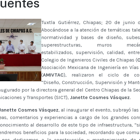
uentes
Tuxtla Gutiérrez, Chiapas; 20 de junio 
Abocándose a la atención de temáticas tal
normatividad y bases de diseño, subest
superestructuras, muros mecáni
estabilizados, supervisión, calidad, entre
Colegio de Ingenieros Civiles de Chiapas (
Asociación Mexicana de Ingeniería en Vías 
(
AMIVTAC
), realizaron el ciclo de con
“Diseño, Construcción, Supervisión y Man
augurado por la directora general del Centro Chiapas de la Sec
icaciones y Transportes (SICT),
Janette Cosmes Vásquez
.
Janette Cosmes Vásquez
, al inaugurar el evento, subrayó la
deas, comentarios y experiencias a cargo de los grandes con
nocimiento al desarrollo de este tipo de infraestructura, “
tendremos beneficios para la sociedad, recordando que comun
s nos dedicamos a la construcción y mantenimiento de 