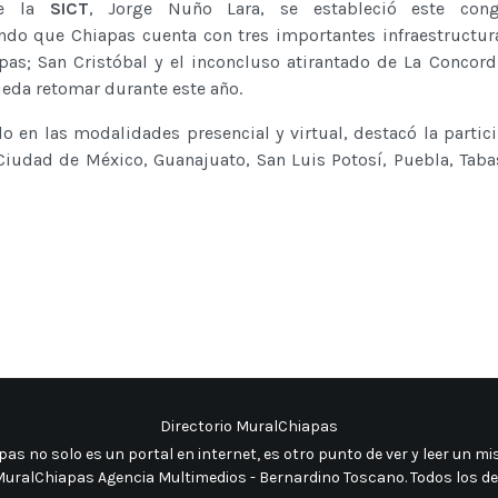
 de la
SICT
, Jorge Nuño Lara, se estableció este con
ando que Chiapas cuenta con tres importantes infraestructur
pas; San Cristóbal y el inconcluso atirantado de La Concordi
ueda retomar durante este año.
do en las modalidades presencial y virtual, destacó la partic
Ciudad de México, Guanajuato, San Luis Potosí, Puebla, Taba
Directorio MuralChiapas
as no solo es un portal en internet, es otro punto de ver y leer un 
uralChiapas Agencia Multimedios - Bernardino Toscano. Todos los d