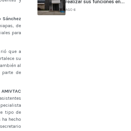
realizar sus funciones en
todo el estado
AGO 6
o Sánchez
hiapas, de
iales para
firió que a
rtalece su
también al
 parte de
a
AMIVTAC
asistentes
pecialista
te tipo de
s ha hecho
secretario