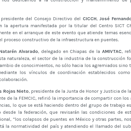
 presidente del Consejo Directivo del
CICCH
,
José Fernand
en la apertura manifestada por la titular del Centro SICT C
mente en el arranque de este evento que atiende temas esenc
l proceso constructivo de la infraestructura en puentes.
atarén Alvarado
, delegado en Chiapas de la
AMIVTAC
, re
ta naturaleza, el sector de la industria de la construcción fo
rcambio de conocimientos, no sólo hacia los agremiados sino 
 mediante los vínculos de coordinación establecidos como
colaboración.
s Rojas Nieto
, presidente de la Junta de Honor y Justicia de l
nte de la FEMCIC, refirió la importancia de compartir con los 
encias, lo que se está haciendo dentro del grupo de trabajo es
desde la federación, que revisarán las condiciones de es
cional, “los colapsos de puentes en México y otras partes, no
tá la normatividad del país y atendiendo el llamado del sub