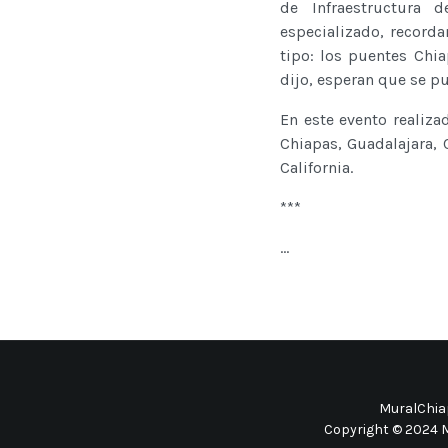
de Infraestructura
especializado, record
tipo: los puentes Chia
dijo, esperan que se p
En este evento realiza
Chiapas, Guadalajara, 
California.
***
...
MuralChiap
Copyright © 2024 M