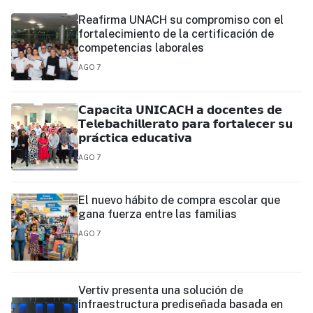
Reafirma UNACH su compromiso con el
fortalecimiento de la certificación de
competencias laborales
AGO 7
𝗖𝗮𝗽𝗮𝗰𝗶𝘁𝗮 𝗨𝗡𝗜𝗖𝗔𝗖𝗛 𝗮 𝗱𝗼𝗰𝗲𝗻𝘁𝗲𝘀 𝗱𝗲
𝗧𝗲𝗹𝗲𝗯𝗮𝗰𝗵𝗶𝗹𝗹𝗲𝗿𝗮𝘁𝗼 𝗽𝗮𝗿𝗮 𝗳𝗼𝗿𝘁𝗮𝗹𝗲𝗰𝗲𝗿 𝘀𝘂
𝗽𝗿𝗮́𝗰𝘁𝗶𝗰𝗮 𝗲𝗱𝘂𝗰𝗮𝘁𝗶𝘃𝗮
AGO 7
El nuevo hábito de compra escolar que
gana fuerza entre las familias
AGO 7
Vertiv presenta una solución de
infraestructura prediseñada basada en