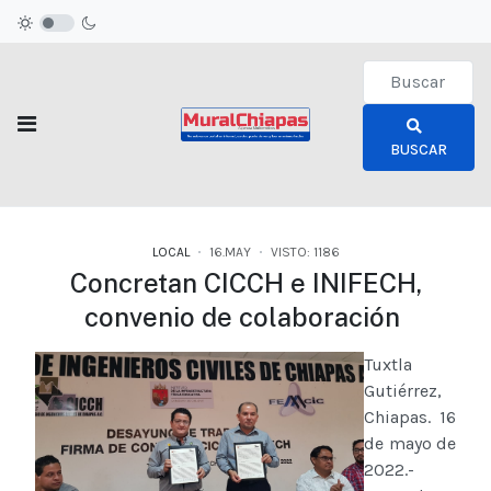
Type 2 or more c
BUSCAR
LOCAL
16.MAY
VISTO: 1186
Concretan CICCH e INIFECH,
convenio de colaboración
Tuxtla
Gutiérrez,
Chiapas. 16
de mayo de
2022.-