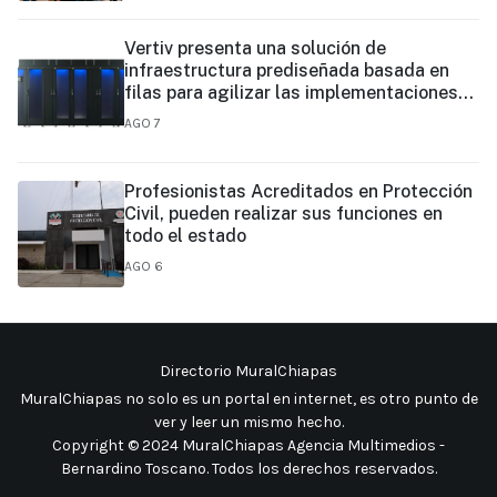
Vertiv presenta una solución de
infraestructura prediseñada basada en
filas para agilizar las implementaciones
de centros de datos en el borde y de IA en
AGO 7
el borde
Profesionistas Acreditados en Protección
Civil, pueden realizar sus funciones en
todo el estado
AGO 6
Directorio MuralChiapas
MuralChiapas no solo es un portal en internet, es otro punto de
ver y leer un mismo hecho
.
Copyright © 2024 MuralChiapas Agencia Multimedios -
Bernardino Toscano. Todos los derechos reservados.