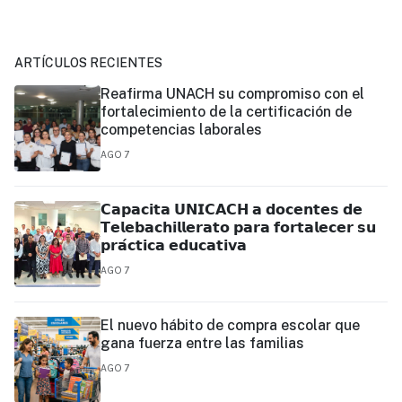
ARTÍCULOS RECIENTES
Reafirma UNACH su compromiso con el
fortalecimiento de la certificación de
competencias laborales
AGO 7
𝗖𝗮𝗽𝗮𝗰𝗶𝘁𝗮 𝗨𝗡𝗜𝗖𝗔𝗖𝗛 𝗮 𝗱𝗼𝗰𝗲𝗻𝘁𝗲𝘀 𝗱𝗲
𝗧𝗲𝗹𝗲𝗯𝗮𝗰𝗵𝗶𝗹𝗹𝗲𝗿𝗮𝘁𝗼 𝗽𝗮𝗿𝗮 𝗳𝗼𝗿𝘁𝗮𝗹𝗲𝗰𝗲𝗿 𝘀𝘂
𝗽𝗿𝗮́𝗰𝘁𝗶𝗰𝗮 𝗲𝗱𝘂𝗰𝗮𝘁𝗶𝘃𝗮
AGO 7
El nuevo hábito de compra escolar que
gana fuerza entre las familias
AGO 7