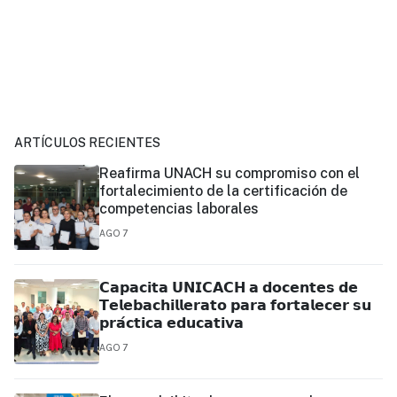
ARTÍCULOS RECIENTES
Reafirma UNACH su compromiso con el
fortalecimiento de la certificación de
competencias laborales
AGO 7
𝗖𝗮𝗽𝗮𝗰𝗶𝘁𝗮 𝗨𝗡𝗜𝗖𝗔𝗖𝗛 𝗮 𝗱𝗼𝗰𝗲𝗻𝘁𝗲𝘀 𝗱𝗲
𝗧𝗲𝗹𝗲𝗯𝗮𝗰𝗵𝗶𝗹𝗹𝗲𝗿𝗮𝘁𝗼 𝗽𝗮𝗿𝗮 𝗳𝗼𝗿𝘁𝗮𝗹𝗲𝗰𝗲𝗿 𝘀𝘂
𝗽𝗿𝗮́𝗰𝘁𝗶𝗰𝗮 𝗲𝗱𝘂𝗰𝗮𝘁𝗶𝘃𝗮
AGO 7