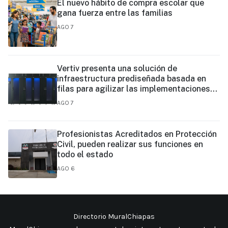
El nuevo hábito de compra escolar que
gana fuerza entre las familias
AGO 7
Vertiv presenta una solución de
infraestructura prediseñada basada en
filas para agilizar las implementaciones
de centros de datos en el borde y de IA en
AGO 7
el borde
Profesionistas Acreditados en Protección
Civil, pueden realizar sus funciones en
todo el estado
AGO 6
Directorio MuralChiapas