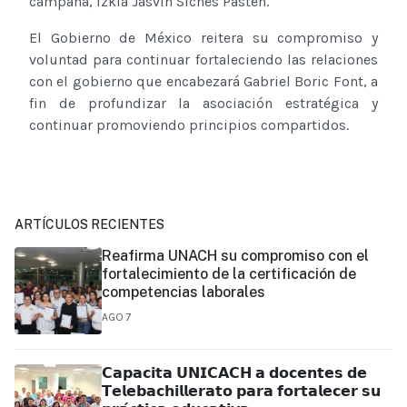
campaña, Izkia Jasvin Siches Pastén.
El Gobierno de México reitera su compromiso y
voluntad para continuar fortaleciendo las relaciones
con el gobierno que encabezará Gabriel Boric Font, a
fin de profundizar la asociación estratégica y
continuar promoviendo principios compartidos.
ARTÍCULOS RECIENTES
Reafirma UNACH su compromiso con el
fortalecimiento de la certificación de
competencias laborales
AGO 7
𝗖𝗮𝗽𝗮𝗰𝗶𝘁𝗮 𝗨𝗡𝗜𝗖𝗔𝗖𝗛 𝗮 𝗱𝗼𝗰𝗲𝗻𝘁𝗲𝘀 𝗱𝗲
𝗧𝗲𝗹𝗲𝗯𝗮𝗰𝗵𝗶𝗹𝗹𝗲𝗿𝗮𝘁𝗼 𝗽𝗮𝗿𝗮 𝗳𝗼𝗿𝘁𝗮𝗹𝗲𝗰𝗲𝗿 𝘀𝘂