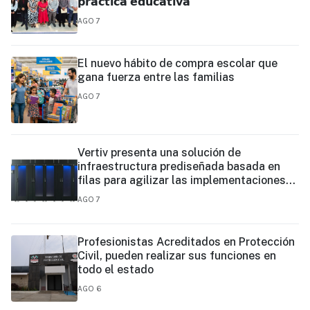
𝗽𝗿𝗮́𝗰𝘁𝗶𝗰𝗮 𝗲𝗱𝘂𝗰𝗮𝘁𝗶𝘃𝗮
AGO 7
El nuevo hábito de compra escolar que
gana fuerza entre las familias
AGO 7
Vertiv presenta una solución de
infraestructura prediseñada basada en
filas para agilizar las implementaciones
de centros de datos en el borde y de IA en
AGO 7
el borde
Profesionistas Acreditados en Protección
Civil, pueden realizar sus funciones en
todo el estado
AGO 6