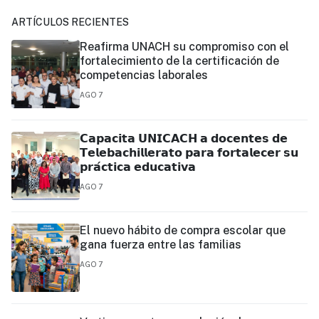
ARTÍCULOS RECIENTES
Reafirma UNACH su compromiso con el
fortalecimiento de la certificación de
competencias laborales
AGO 7
𝗖𝗮𝗽𝗮𝗰𝗶𝘁𝗮 𝗨𝗡𝗜𝗖𝗔𝗖𝗛 𝗮 𝗱𝗼𝗰𝗲𝗻𝘁𝗲𝘀 𝗱𝗲
𝗧𝗲𝗹𝗲𝗯𝗮𝗰𝗵𝗶𝗹𝗹𝗲𝗿𝗮𝘁𝗼 𝗽𝗮𝗿𝗮 𝗳𝗼𝗿𝘁𝗮𝗹𝗲𝗰𝗲𝗿 𝘀𝘂
𝗽𝗿𝗮́𝗰𝘁𝗶𝗰𝗮 𝗲𝗱𝘂𝗰𝗮𝘁𝗶𝘃𝗮
AGO 7
El nuevo hábito de compra escolar que
gana fuerza entre las familias
AGO 7