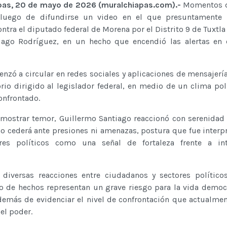
apas, 20 de mayo de 2026 (muralchiapas.com).-
Momentos d
 luego de difundirse un video en el que presuntamente 
tra el diputado federal de Morena por el Distrito 9 de Tuxtla 
iago Rodríguez, en un hecho que encendió las alertas en 
nzó a circular en redes sociales y aplicaciones de mensajerí
io dirigido al legislador federal, en medio de un clima pol
onfrontado.
 mostrar temor, Guillermo Santiago reaccionó con serenidad 
o cederá ante presiones ni amenazas, postura que fue interp
res políticos como una señal de fortaleza frente a in
diversas reacciones entre ciudadanos y sectores político
o de hechos representan un grave riesgo para la vida democr
además de evidenciar el nivel de confrontación que actualmen
el poder.