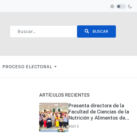
BUSCAR
Type 2 or more characters for results.
PROCESO ELECTORAL
ARTÍCULOS RECIENTES
Presenta directora de la
Facultad de Ciencias de la
Nutrición y Alimentos de
UNICACH, informe de su
AGO 5
primer año de gestión