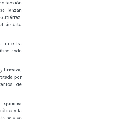
e tensión
se lanzan
Gutiérrez,
el ámbito
a, muestra
ítico cada
y firmeza,
retada por
tentos de
s, quienes
ática y la
te se vive