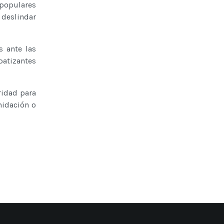
 populares
 deslindar
 ante las
patizantes
ridad para
midación o