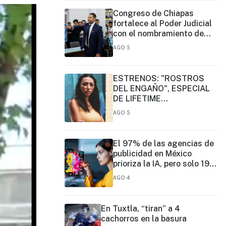
Congreso de Chiapas
fortalece al Poder Judicial
con el nombramiento de
José Eduardo Morales
AGO 5
Montes como magistrado
ESTRENOS: "ROSTROS
DEL ENGAÑO", ESPECIAL
DE LIFETIME
MOVIES DONDE NADA NI
AGO 5
NADIE ES LO QUE PARECE
El 97% de las agencias de
publicidad en México
prioriza la IA, pero solo 19%
ejerce un liderazgo formal
AGO 4
En Tuxtla, “tiran” a 4
cachorros en la basura