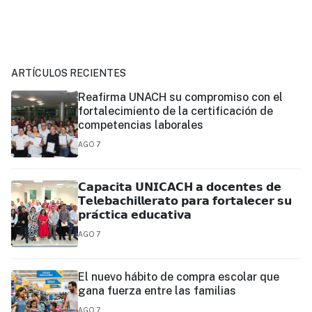
ARTÍCULOS RECIENTES
Reafirma UNACH su compromiso con el
fortalecimiento de la certificación de
competencias laborales
AGO 7
𝗖𝗮𝗽𝗮𝗰𝗶𝘁𝗮 𝗨𝗡𝗜𝗖𝗔𝗖𝗛 𝗮 𝗱𝗼𝗰𝗲𝗻𝘁𝗲𝘀 𝗱𝗲
𝗧𝗲𝗹𝗲𝗯𝗮𝗰𝗵𝗶𝗹𝗹𝗲𝗿𝗮𝘁𝗼 𝗽𝗮𝗿𝗮 𝗳𝗼𝗿𝘁𝗮𝗹𝗲𝗰𝗲𝗿 𝘀𝘂
𝗽𝗿𝗮́𝗰𝘁𝗶𝗰𝗮 𝗲𝗱𝘂𝗰𝗮𝘁𝗶𝘃𝗮
AGO 7
El nuevo hábito de compra escolar que
gana fuerza entre las familias
AGO 7