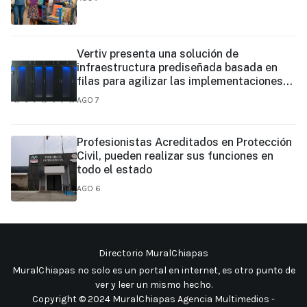
Vertiv presenta una solución de
infraestructura prediseñada basada en
filas para agilizar las implementaciones
de centros de datos en el borde y de IA en
AGO 7
el borde
Profesionistas Acreditados en Protección
Civil, pueden realizar sus funciones en
todo el estado
AGO 6
Directorio MuralChiapas
MuralChiapas no solo es un portal en internet, es otro punto de
ver y leer un mismo hecho
.
Copyright © 2024 MuralChiapas Agencia Multimedios -