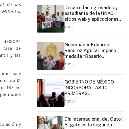
al de las
Desarrollan egresados y
 Mitontic,
estudiante de la UNACH
sitios web y aplicaciones
móviles para la Cruz Roja y
AGO 6
el Cuerpo de Bomberos de
Tapachula
o del2024
Gobernador Eduardo
r tasa de
Ramírez Aguilar impone
til y las
medalla “Rosario
Castellanos” a Malú Mícher
AGO 6
adística y
ntes de 12
GOBIERNO DE MÉXICO
mil 167 no
INCORPORA LAS 10
PRIMERAS
que indica
CONCLUSIONES
AGO 6
PRELIMINARES DEL
COMITÉ DE CIENTÍFICOS Y
ESPECIALISTAS PARA EL
Día Internacional del Gato:
ANÁLISIS DE
oblación y
El gato es la segunda
EXPLOTACIÓN DE GAS