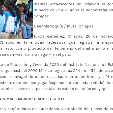
madres adolescentes en relación al tot
mujeres de 12 a 17 años se encontraba en
Chiapas.
Ainer Marroquín / Mural Chiapas
Tuxtla Gutiérrez, Chiapas. 20 de febrer
 Chiapas es la entidad federativa que registra la mayo
te, esto como producto del fenómeno del matrimonio infan
se dan —de manera ilegal— en el país.
o de Población y Vivienda 2020 del Instituto Nacional de Est
one que hasta el 2020 México registraba 224 mil 454 adolesce
ación conyugal de unión (casadas o en unión libre) y a 21 
edente de unión conyugal (separada, divorciada o viuda), lo 
 adolescentes en el país está o ha estado en unión conyugal.
 CON MÁS EMBARAZO ADOLESCENTE
rior y según datos del Cuestionario Ampliado del Censo de P