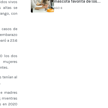
mascota favorita de los
idos vivos
NATURAL NO
mexicanos, pero sólo 16%
 altas se
AGO 6
CONVENCIONAL:
de sus tutores prioriza su
rango, con
PRESIDENTA CLAUDIA
vacunación
SHEINBAUM
e casos de
 embarazo
aró a 23.6
20 los dos
e mujeres
ntes.
s tenían al
.
 de madres
; mientras
s en 2020