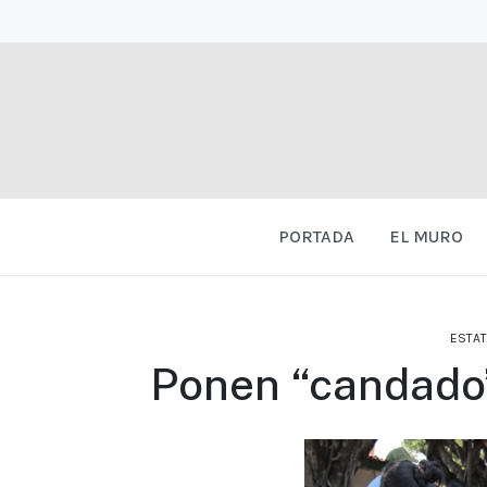
PORTADA
EL MURO
ESTAT
Ponen “candado”