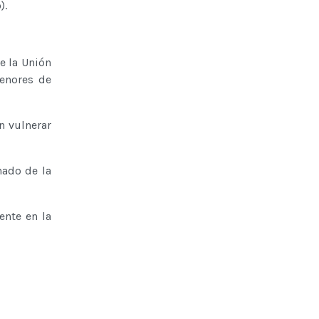
).
e la Unión
enores de
n vulnerar
nado de la
ente en la