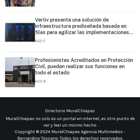
Vertiv presenta una solución de
infraestructura prediseñada basada en
filas para agilizar las implementaciones
de centros de datos en el borde y de IA en
AGO 7
el borde
Profesionistas Acreditados en Protección
Civil, pueden realizar sus funciones en
todo el estado
AGO 6
Directorio MuralChiapas
MuralChiapas no solo es un portal en internet, es otro punto de
ver y leer un mismo hecho
.
Copyright © 2024 MuralChiapas Agencia Multimedios -
Bernardino Toscano. Todos los derechos reservados.