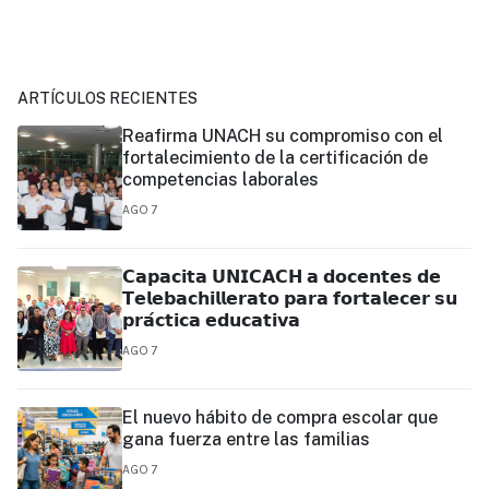
ARTÍCULOS RECIENTES
Reafirma UNACH su compromiso con el
fortalecimiento de la certificación de
competencias laborales
AGO 7
𝗖𝗮𝗽𝗮𝗰𝗶𝘁𝗮 𝗨𝗡𝗜𝗖𝗔𝗖𝗛 𝗮 𝗱𝗼𝗰𝗲𝗻𝘁𝗲𝘀 𝗱𝗲
𝗧𝗲𝗹𝗲𝗯𝗮𝗰𝗵𝗶𝗹𝗹𝗲𝗿𝗮𝘁𝗼 𝗽𝗮𝗿𝗮 𝗳𝗼𝗿𝘁𝗮𝗹𝗲𝗰𝗲𝗿 𝘀𝘂
𝗽𝗿𝗮́𝗰𝘁𝗶𝗰𝗮 𝗲𝗱𝘂𝗰𝗮𝘁𝗶𝘃𝗮
AGO 7
El nuevo hábito de compra escolar que
gana fuerza entre las familias
AGO 7