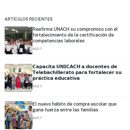
ARTÍCULOS RECIENTES
Reafirma UNACH su compromiso con el
fortalecimiento de la certificación de
competencias laborales
AGO 7
𝗖𝗮𝗽𝗮𝗰𝗶𝘁𝗮 𝗨𝗡𝗜𝗖𝗔𝗖𝗛 𝗮 𝗱𝗼𝗰𝗲𝗻𝘁𝗲𝘀 𝗱𝗲
𝗧𝗲𝗹𝗲𝗯𝗮𝗰𝗵𝗶𝗹𝗹𝗲𝗿𝗮𝘁𝗼 𝗽𝗮𝗿𝗮 𝗳𝗼𝗿𝘁𝗮𝗹𝗲𝗰𝗲𝗿 𝘀𝘂
𝗽𝗿𝗮́𝗰𝘁𝗶𝗰𝗮 𝗲𝗱𝘂𝗰𝗮𝘁𝗶𝘃𝗮
AGO 7
El nuevo hábito de compra escolar que
gana fuerza entre las familias
AGO 7