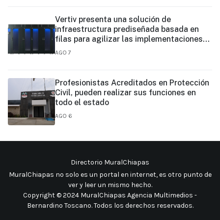
Vertiv presenta una solución de
infraestructura prediseñada basada en
filas para agilizar las implementaciones
de centros de datos en el borde y de IA en
AGO 7
el borde
Profesionistas Acreditados en Protección
Civil, pueden realizar sus funciones en
todo el estado
AGO 6
Directorio MuralChiapas
MuralChiapas no solo es un portal en internet, es otro punto de
ver y leer un mismo hecho
.
Copyright © 2024 MuralChiapas Agencia Multimedios -
Bernardino Toscano. Todos los derechos reservados.