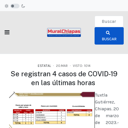
Type 2 or more c
BUSCAR
ESTATAL
20.MAR
VISTO: 1014
Se registran 4 casos de COVID-19
en las últimas horas
Tuxtla
Gutiérrez,
Chiapas. 20
de marzo
de 2023.-