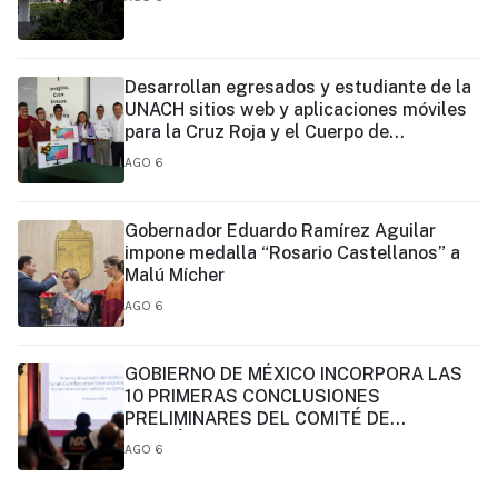
Desarrollan egresados y estudiante de la
UNACH sitios web y aplicaciones móviles
para la Cruz Roja y el Cuerpo de
Bomberos de Tapachula
AGO 6
Gobernador Eduardo Ramírez Aguilar
impone medalla “Rosario Castellanos” a
Malú Mícher
AGO 6
GOBIERNO DE MÉXICO INCORPORA LAS
10 PRIMERAS CONCLUSIONES
PRELIMINARES DEL COMITÉ DE
CIENTÍFICOS Y ESPECIALISTAS PARA EL
AGO 6
ANÁLISIS DE EXPLOTACIÓN DE GAS
NATURAL NO CONVENCIONAL: