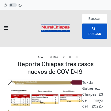
Type 2 or more c
BUSCAR
ESTATAL
23.MAY
VISTO: 1150
Reporta Chiapas tres casos
nuevos de COVID-19
Tuxtla
Gutiérrez,
Chiapas; 23
de mayo
del 2022.-