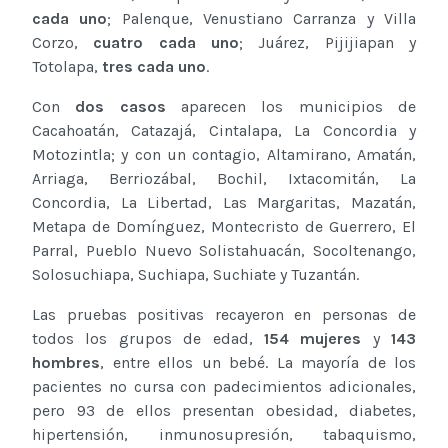
cada uno
; Palenque, Venustiano Carranza y Villa
Corzo,
cuatro cada uno
; Juárez, Pijijiapan y
Totolapa,
tres cada uno
.
Con
dos casos
aparecen los municipios de
Cacahoatán, Catazajá, Cintalapa, La Concordia y
Motozintla; y con un contagio, Altamirano, Amatán,
Arriaga, Berriozábal, Bochil, Ixtacomitán, La
Concordia, La Libertad, Las Margaritas, Mazatán,
Metapa de Domínguez, Montecristo de Guerrero, El
Parral, Pueblo Nuevo Solistahuacán, Socoltenango,
Solosuchiapa, Suchiapa, Suchiate y Tuzantán.
Las pruebas positivas recayeron en personas de
todos los grupos de edad,
154 mujeres
y
143
hombres
, entre ellos un bebé. La mayoría de los
pacientes no cursa con padecimientos adicionales,
pero 93 de ellos presentan obesidad, diabetes,
hipertensión, inmunosupresión, tabaquismo,