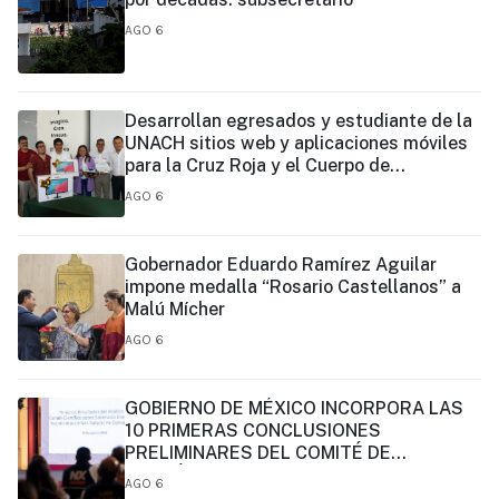
AGO 6
Desarrollan egresados y estudiante de la
UNACH sitios web y aplicaciones móviles
para la Cruz Roja y el Cuerpo de
Bomberos de Tapachula
AGO 6
Gobernador Eduardo Ramírez Aguilar
impone medalla “Rosario Castellanos” a
Malú Mícher
AGO 6
GOBIERNO DE MÉXICO INCORPORA LAS
10 PRIMERAS CONCLUSIONES
PRELIMINARES DEL COMITÉ DE
CIENTÍFICOS Y ESPECIALISTAS PARA EL
AGO 6
ANÁLISIS DE EXPLOTACIÓN DE GAS