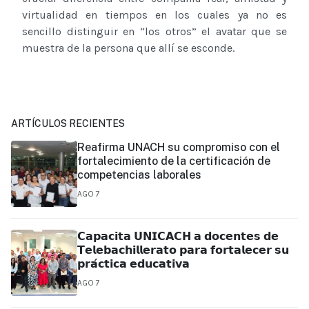
virtualidad en tiempos en los cuales ya no es
sencillo distinguir en “los otros” el avatar que se
muestra de la persona que allí se esconde.
ARTÍCULOS RECIENTES
Reafirma UNACH su compromiso con el
fortalecimiento de la certificación de
competencias laborales
AGO 7
𝗖𝗮𝗽𝗮𝗰𝗶𝘁𝗮 𝗨𝗡𝗜𝗖𝗔𝗖𝗛 𝗮 𝗱𝗼𝗰𝗲𝗻𝘁𝗲𝘀 𝗱𝗲
𝗧𝗲𝗹𝗲𝗯𝗮𝗰𝗵𝗶𝗹𝗹𝗲𝗿𝗮𝘁𝗼 𝗽𝗮𝗿𝗮 𝗳𝗼𝗿𝘁𝗮𝗹𝗲𝗰𝗲𝗿 𝘀𝘂
𝗽𝗿𝗮́𝗰𝘁𝗶𝗰𝗮 𝗲𝗱𝘂𝗰𝗮𝘁𝗶𝘃𝗮
AGO 7