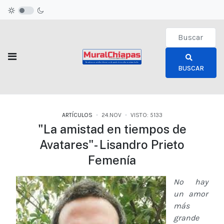
Type 2 or more c
BUSCAR
ARTÍCULOS
24.NOV
VISTO: 5133
"La amistad en tiempos de
Avatares"- Lisandro Prieto
Femenía
No hay
un amor
más
grande