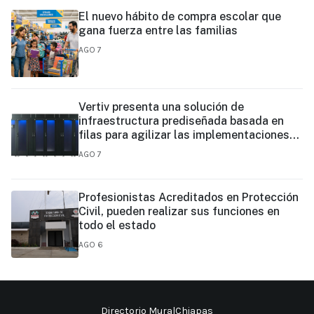
El nuevo hábito de compra escolar que
gana fuerza entre las familias
AGO 7
Vertiv presenta una solución de
infraestructura prediseñada basada en
filas para agilizar las implementaciones
de centros de datos en el borde y de IA en
AGO 7
el borde
Profesionistas Acreditados en Protección
Civil, pueden realizar sus funciones en
todo el estado
AGO 6
Directorio MuralChiapas